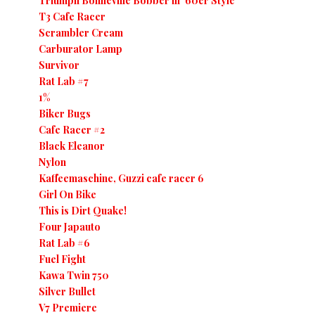
Triumph Bonneville Bobber in ´60er Style
T3 Cafe Racer
Scrambler Cream
Carburator Lamp
Survivor
Rat Lab #7
1%
Biker Bugs
Cafe Racer #2
Black Eleanor
Nylon
Kaffeemaschine, Guzzi cafe racer 6
Girl On Bike
This is Dirt Quake!
Four Japauto
Rat Lab #6
Fuel Fight
Kawa Twin 750
Silver Bullet
V7 Premiere