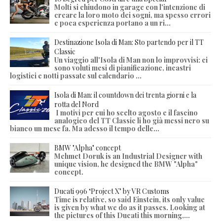
Molti si chiudono in garage con l'intenzione di
creare la loro moto dei sogni, ma spesso errori
e poca esperienza portano a un ri...
Destinazione Isola di Man: Sto partendo per il TT
Classic
Un viaggio all'Isola di Man non lo improvvisi: ci
sono voluti mesi di pianificazione, incastri
logistici e notti passate sul calendario ...
Isola di Man: il countdown dei trenta giorni e la
rotta del Nord
I motivi per cui ho scelto agosto e il fascino
analogico del TT Classic li ho già messi nero su
bianco un mese fa. Ma adesso il tempo delle...
BMW "Alpha" concept
Mehmet Doruk is an Industrial Designer with
unique vision, he designed the BMW "Alpha"
concept.
Ducati 996 ‘Project X’ by VR Customs
Time is relative, so said Einstein, its only value
is given by what we do as it passes. Looking at
the pictures of this Ducati this morning,...