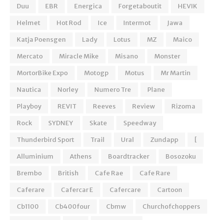
Duu
EBR
Energica
Forgetaboutit
HEVIK
Helmet
Hot Rod
Ice
Intermot
Jawa
Katja Poensgen
Lady
Lotus
MZ
Maico
Mercato
Miracle Mike
Misano
Monster
MortorBike Expo
Motogp
Motus
Mr Martin
Nautica
Norley
Numero Tre
Plane
Playboy
REVIT
Reeves
Review
Rizoma
Rock
SYDNEY
Skate
Speedway
Thunderbird Sport
Trail
Ural
Zundapp
[
Alluminium
Athens
Boardtracker
Bosozoku
Brembo
British
Cafe Rae
Cafe Rare
Caferare
Cafercar E
Cafercare
Cartoon
Cb1100
Cb400four
Cbmw
Churchofchoppers