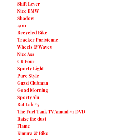
Shift Lever
Nice BMW
Shadow
400
Recycled Bike
Tracker Parisienne
Wheels & Waves
Nice Ass
CR Four
Sporty Light
Pure Style
Guzzi Clubman
Good Morning
Sporty Alu
Rat Lab #5
The Fuel Tank TV Annual #1 DVD
Raise the dust
Flame
Kimura & Bike