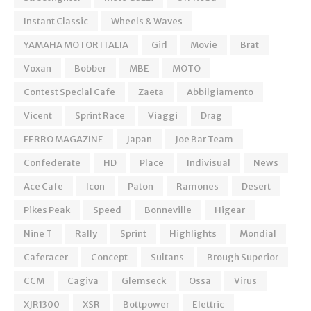
Instant Classic
Wheels & Waves
YAMAHA MOTOR ITALIA
Girl
Movie
Brat
Voxan
Bobber
MBE
MOTO
Contest Special Cafe
Zaeta
Abbilgiamento
Vicent
Sprint Race
Viaggi
Drag
FERRO MAGAZINE
Japan
Joe Bar Team
Confederate
HD
Place
Indivisual
News
Ace Cafe
Icon
Paton
Ramones
Desert
Pikes Peak
Speed
Bonneville
Higear
Nine T
Rally
Sprint
Highlights
Mondial
Caferacer
Concept
Sultans
Brough Superior
CCM
Cagiva
Glemseck
Ossa
Virus
XJR1300
XSR
Bottpower
Elettric