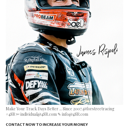
Make Your Track Days Better ... Since 2007 @forstreetracing
#4SR ✄ individual@4SR.com ✎ info@4SR.com
CONTACT NOW TO INCREASE YOUR MONEY