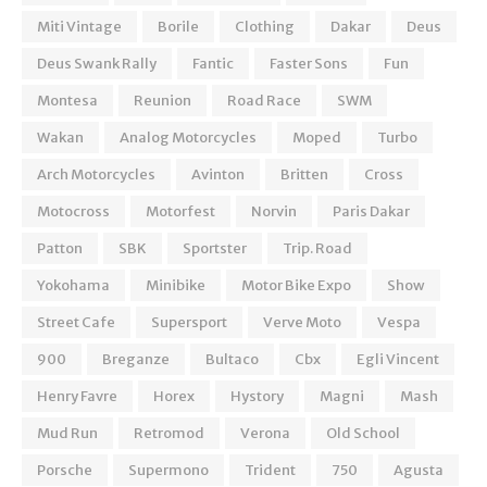
Miti Vintage
Borile
Clothing
Dakar
Deus
Deus Swank Rally
Fantic
Faster Sons
Fun
Montesa
Reunion
Road Race
SWM
Wakan
Analog Motorcycles
Moped
Turbo
Arch Motorcycles
Avinton
Britten
Cross
Motocross
Motorfest
Norvin
Paris Dakar
Patton
SBK
Sportster
Trip. Road
Yokohama
Minibike
Motor Bike Expo
Show
Street Cafe
Supersport
Verve Moto
Vespa
900
Breganze
Bultaco
Cbx
Egli Vincent
Henry Favre
Horex
Hystory
Magni
Mash
Mud Run
Retromod
Verona
Old School
Porsche
Supermono
Trident
750
Agusta