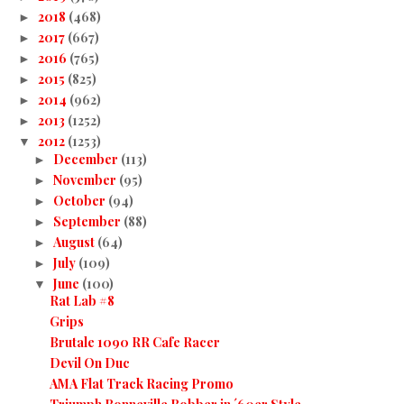
2018
(468)
►
2017
(667)
►
2016
(765)
►
2015
(825)
►
2014
(962)
►
2013
(1252)
►
2012
(1253)
▼
December
(113)
►
November
(95)
►
October
(94)
►
September
(88)
►
August
(64)
►
July
(109)
►
June
(100)
▼
Rat Lab #8
Grips
Brutale 1090 RR Cafe Racer
Devil On Duc
AMA Flat Track Racing Promo