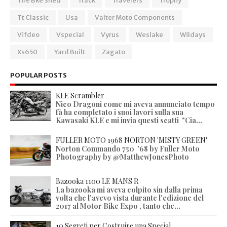
The Bke Shed
Track
Travelers
Trophy
Tt Classic
Usa
Valter Moto Components
Vifdeo
Vspecial
Vyrus
Weslake
Wildays
Xs650
Yard Built
Zagato
POPULAR POSTS
KLE Scrambler
Nico Dragoni come mi aveva annunciato tempo
fà ha completato i suoi lavori sulla sua
Kawasaki KLE e mi invia questi scatti "Cia...
FULLER MOTO 1968 NORTON 'MISTY GREEN'
Norton Commando 750 '68 by Fuller Moto
Photography by @MatthewJonesPhoto
Bazooka 1100 LE MANS R
La bazooka mi aveva colpito sin dalla prima
volta che l'avevo vista durante l'edizione del
2017 al Motor Bike Expo , tanto che...
10 Segreti per Costruire una Special