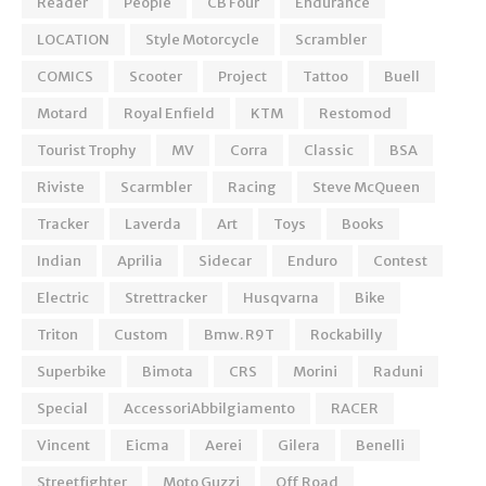
Reader
People
CB Four
Endurance
LOCATION
Style Motorcycle
Scrambler
COMICS
Scooter
Project
Tattoo
Buell
Motard
Royal Enfield
KTM
Restomod
Tourist Trophy
MV
Corra
Classic
BSA
Riviste
Scarmbler
Racing
Steve McQueen
Tracker
Laverda
Art
Toys
Books
Indian
Aprilia
Sidecar
Enduro
Contest
Electric
Strettracker
Husqvarna
Bike
Triton
Custom
Bmw. R9T
Rockabilly
Superbike
Bimota
CRS
Morini
Raduni
Special
AccessoriAbbilgiamento
RACER
Vincent
Eicma
Aerei
Gilera
Benelli
Streetfighter
Moto Guzzi
Off Road