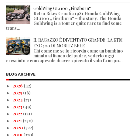
GoldWing GL1100 „Firstborn“
Retro Bikes Croatia 1981 Honda GoldWing
GL1100 „Firstborn“ – the story. The Honda
Goldwing is a tourer quite rare to find some
trans...
IL RAGAZZO È DIVENTATO GRANDE: LA KTM
EXC 500 DI MORITZ BREE
Chi come me se lo ricorda come un bambino
minuto al fianco del padre, vederlo oggi
cresciuto e consapevole di aver spiccato il volo fa un po...
BLOG ARCHIVE
2026
(42)
►
2025
(16)
►
2024
(27)
►
2023
(49)
►
2022
(121)
►
2021
(230)
►
2020
(322)
►
2019
(370)
►