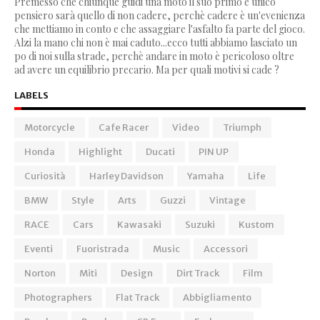
Premesso che chiunque guidi una moto il suo primo e unico
pensiero sarà quello di non cadere, perchè cadere è un'evenienza
che mettiamo in conto e che assaggiare l'asfalto fa parte del gioco.
Alzi la mano chi non è mai caduto...ecco tutti abbiamo lasciato un
po di noi sulla strade, perchè andare in moto è pericoloso oltre
ad avere un equilibrio precario. Ma per quali motivi si cade ?
LABELS
Motorcycle
Cafe Racer
Video
Triumph
Honda
Highlight
Ducati
PIN UP
Curiosità
Harley Davidson
Yamaha
Life
BMW
Style
Arts
Guzzi
Vintage
RACE
Cars
Kawasaki
Suzuki
Kustom
Eventi
Fuoristrada
Music
Accessori
Norton
Miti
Design
Dirt Track
Film
Photographers
Flat Track
Abbigliamento