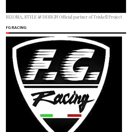
RIZOMA, STYLE & DESIGN Official partner of Triskell Project
FG RACING