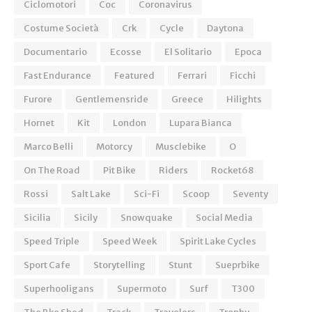
Ciclomotori
Coc
Coronavirus
Costume Società
Crk
Cycle
Daytona
Documentario
Ecosse
El Solitario
Epoca
Fast Endurance
Featured
Ferrari
Ficchi
Furore
Gentlemensride
Greece
Hilights
Hornet
Kit
London
Lupara Bianca
Marco Belli
Motorcy
Musclebike
O
On The Road
Pit Bike
Riders
Rocket68
Rossi
Salt Lake
Sci-Fi
Scoop
Seventy
Sicilia
Sicily
Snowquake
Social Media
Speed Triple
Speed Week
Spirit Lake Cycles
Sport Cafe
Storytelling
Stunt
Sueprbike
Superhooligans
Supermoto
Surf
T300