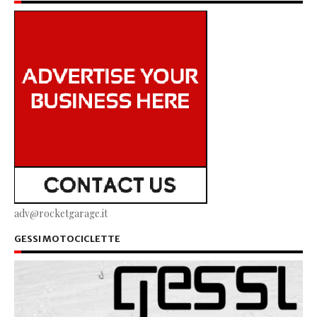
adv@rocketgarage.it
GESSI MOTOCICLETTE