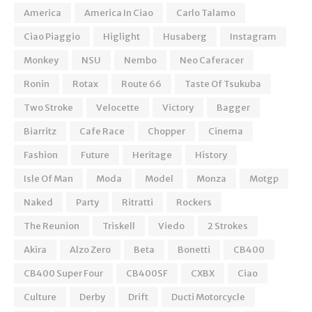
America
America In Ciao
Carlo Talamo
Ciao Piaggio
Higlight
Husaberg
Instagram
Monkey
NSU
Nembo
Neo Caferacer
Ronin
Rotax
Route 66
Taste Of Tsukuba
Two Stroke
Velocette
Victory
Bagger
Biarritz
Cafe Race
Chopper
Cinema
Fashion
Future
Heritage
History
Isle Of Man
Moda
Model
Monza
Motgp
Naked
Party
Ritratti
Rockers
The Reunion
Triskell
Viedo
2 Strokes
Akira
Alzo Zero
Beta
Bonetti
CB400
CB400 Super Four
CB400SF
CXBX
Ciao
Culture
Derby
Drift
Ducti Motorcycle