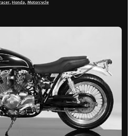
racer
,
Honda
,
Motorcycle