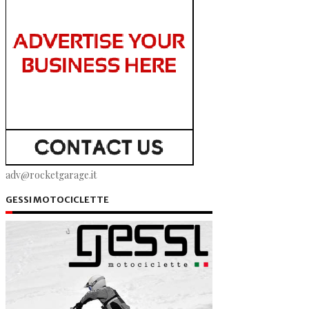
adv@rocketgarage.it
GESSI MOTOCICLETTE