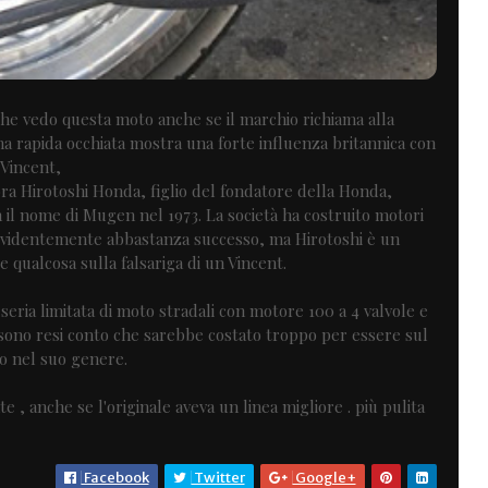
e vedo questa moto anche se il marchio richiama alla
a rapida occhiata mostra una forte influenza britannica con
 Vincent,
bra Hirotoshi Honda, figlio del fondatore della Honda,
 il nome di Mugen nel 1973. La società ha costruito motori
evidentemente abbastanza successo, ma Hirotoshi è un
e qualcosa sulla falsariga di un Vincent.
eria limitata di moto stradali con motore 100 a 4 valvole e
sono resi conto che sarebbe costato troppo per essere sul
co nel suo genere.
 , anche se l'originale aveva un linea migliore . più pulita
Facebook
Twitter
Google+