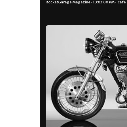
RocketGarage Magazine
•
10:03:00 PM
•
cafe 