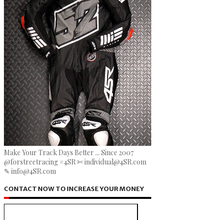
Make Your Track Days Better ... Since 2007
@forstreetracing #4SR ✄ individual@4SR.com
✎ info@4SR.com
CONTACT NOW TO INCREASE YOUR MONEY