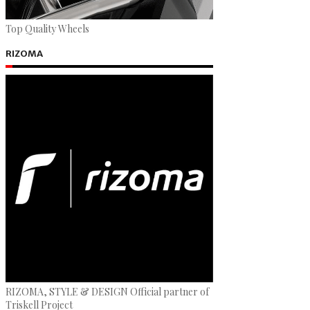
Top Quality Wheels
RIZOMA
RIZOMA, STYLE & DESIGN Official partner of
Triskell Project