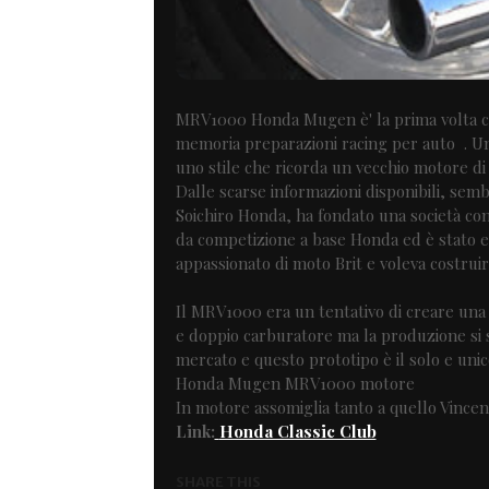
MRV1000 Honda Mugen è' la prima volta ch
memoria preparazioni racing per auto . Un
uno stile che ricorda un vecchio motore di
Dalle scarse informazioni disponibili, sem
Soichiro Honda, ha fondato una società con
da competizione a base Honda ed è stato 
appassionato di moto Brit e voleva costruir
Il MRV1000 era un tentativo di creare una s
e doppio carburatore ma la produzione si 
mercato e questo prototipo è il solo e uni
Honda Mugen MRV1000 motore
In motore assomiglia tanto a quello Vincente
Link:
Honda Classic Club
SHARE THIS