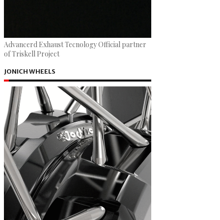
Advancerd Exhaust Tecnology Official partner
of Triskell Project
JONICH WHEELS