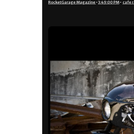
RocketGarage Magazine
•
3:49:00 PM
•
cafe r