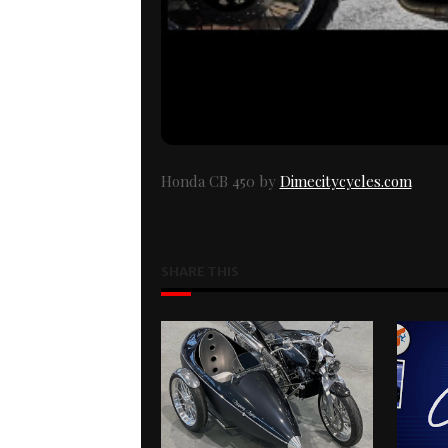
Honda CB 450 by
Dimecitycycles.com
SHARE THIS