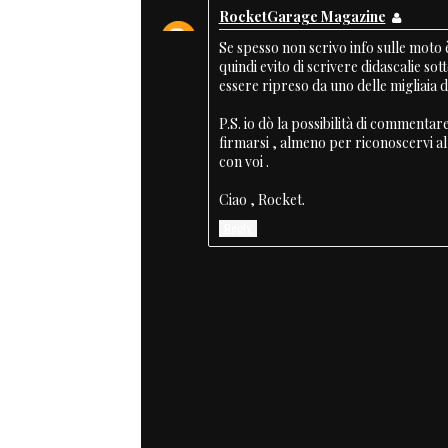
RocketGarage Magazine
Se spesso non scrivo info sulle moto
quindi evito di scrivere didascalie sott
essere ripreso da uno delle migliaia d
P.S. io dò la possibilità di commentar
firmarsi , almeno per riconoscervi a
con voi .
Ciao , Rocket.
Reply