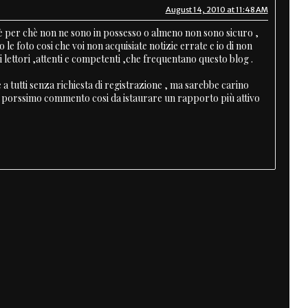
August 14, 2010 at 11:48 AM
 è per chè non ne sono in possesso o almeno non sono sicuro ,
o le foto cosi che voi non acquisiate notizie errate e io di non
i lettori ,attenti e competenti ,che frequentano questo blog .
e a tutti senza richiesta di registrazione , ma sarebbe carino
l porssimo commento cosi da istaurare un rapporto più attivo