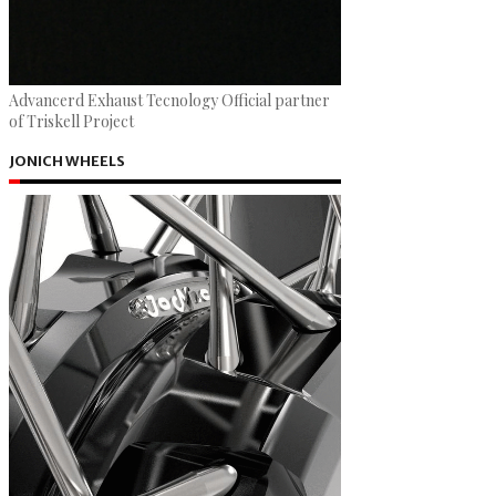
Advancerd Exhaust Tecnology Official partner
of Triskell Project
JONICH WHEELS