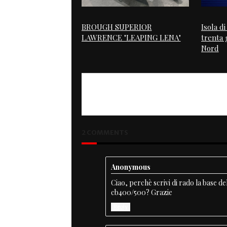
BROUGH SUPERIOR
Isola d
LAWRENCE "LEAPING LENA"
trenta g
Nord
PREVIOUS
The Need for Speed
2 COMMENTS
Anonymous
Ciao, perchè scrivi di rado la base 
cb400/500? Grazie
Reply