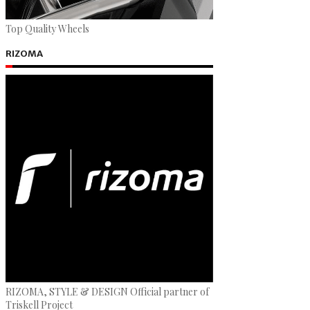
Top Quality Wheels
RIZOMA
RIZOMA, STYLE & DESIGN Official partner of
Triskell Project