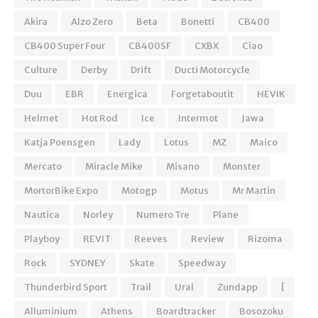
Akira
Alzo Zero
Beta
Bonetti
CB400
CB400 Super Four
CB400SF
CXBX
Ciao
Culture
Derby
Drift
Ducti Motorcycle
Duu
EBR
Energica
Forgetaboutit
HEVIK
Helmet
Hot Rod
Ice
Intermot
Jawa
Katja Poensgen
Lady
Lotus
MZ
Maico
Mercato
Miracle Mike
Misano
Monster
MortorBike Expo
Motogp
Motus
Mr Martin
Nautica
Norley
Numero Tre
Plane
Playboy
REVIT
Reeves
Review
Rizoma
Rock
SYDNEY
Skate
Speedway
Thunderbird Sport
Trail
Ural
Zundapp
[
Alluminium
Athens
Boardtracker
Bosozoku