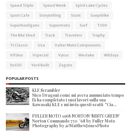
Speed Triple
Speed Week
Spirit Lake Cycles
Sport Cafe
Storytelling
Stunt
Sueprbike
Superhooligans
Supermoto
Surf
T300
The Bke Shed
Track
Travelers
Trophy
Tt Classic
Usa
Valter Moto Components
Vifdeo
Vspecial
Vyrus
Weslake
Wildays
Xs650
Yard Built
Zagato
POPULAR POSTS
KLE Scrambler
Nico Dragoni come mi aveva annunciato tempo
fà ha completato i suoi lavori sulla sua
Kawasaki KLE e mi invia questi scatti "Cia...
FULLER MOTO 1968 NORTON 'MISTY GREEN'
Norton Commando 750 '68 by Fuller Moto
Photography by @MatthewJonesPhoto