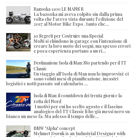
Bazooka 1100 LE MANS R
La bazooka mi aveva colpito sin dalla prima
volta che l'avevo vista durante l'edizione del
2017 al Motor Bike Expo , tanto che...
10 Segreti per Costruire una Special
Molti si chiudono in garage con l'intenzione di
creare la loro moto dei sogni, ma spesso errori
e poca esperienza portano a un ri...
Destinazione Isola di Man: Sto partendo per il TT
Classic
Un viaggio all'Isola di Man non lo improvvisi: ci
sono voluti mesi di pianificazione, incastri
logistici e notti passate sul calendario ...
Isola di Man: il countdown dei trenta giorni e la
rotta del Nord
I motivi per cui ho scelto agosto e il fascino
analogico del TT Classic li ho già messi nero su
bianco un mese fa. Ma adesso il tempo delle...
BMW "Alpha" concept
Mehmet Doruk is an Industrial Designer with