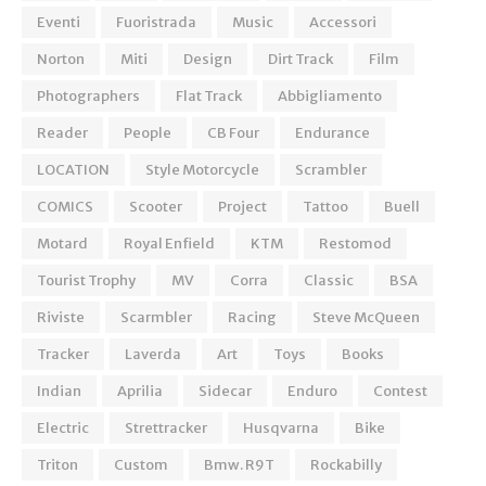
Eventi
Fuoristrada
Music
Accessori
Norton
Miti
Design
Dirt Track
Film
Photographers
Flat Track
Abbigliamento
Reader
People
CB Four
Endurance
LOCATION
Style Motorcycle
Scrambler
COMICS
Scooter
Project
Tattoo
Buell
Motard
Royal Enfield
KTM
Restomod
Tourist Trophy
MV
Corra
Classic
BSA
Riviste
Scarmbler
Racing
Steve McQueen
Tracker
Laverda
Art
Toys
Books
Indian
Aprilia
Sidecar
Enduro
Contest
Electric
Strettracker
Husqvarna
Bike
Triton
Custom
Bmw. R9T
Rockabilly