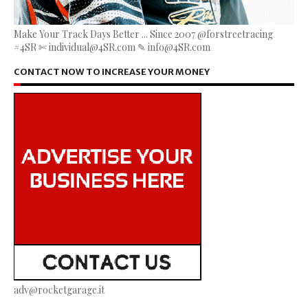
Make Your Track Days Better ... Since 2007 @forstreetracing
#4SR ✄ individual@4SR.com ✎ info@4SR.com
CONTACT NOW TO INCREASE YOUR MONEY
adv@rocketgarage.it