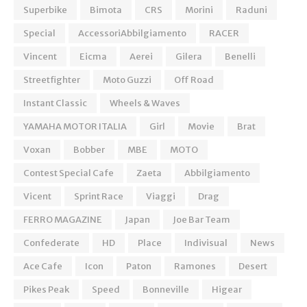
Superbike
Bimota
CRS
Morini
Raduni
Special
AccessoriAbbilgiamento
RACER
Vincent
Eicma
Aerei
Gilera
Benelli
Streetfighter
Moto Guzzi
Off Road
Instant Classic
Wheels & Waves
YAMAHA MOTOR ITALIA
Girl
Movie
Brat
Voxan
Bobber
MBE
MOTO
Contest Special Cafe
Zaeta
Abbilgiamento
Vicent
Sprint Race
Viaggi
Drag
FERRO MAGAZINE
Japan
Joe Bar Team
Confederate
HD
Place
Indivisual
News
Ace Cafe
Icon
Paton
Ramones
Desert
Pikes Peak
Speed
Bonneville
Higear