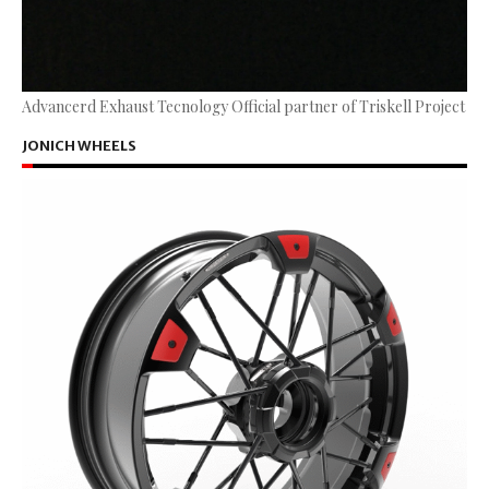
Advancerd Exhaust Tecnology Official partner of Triskell Project
JONICH WHEELS