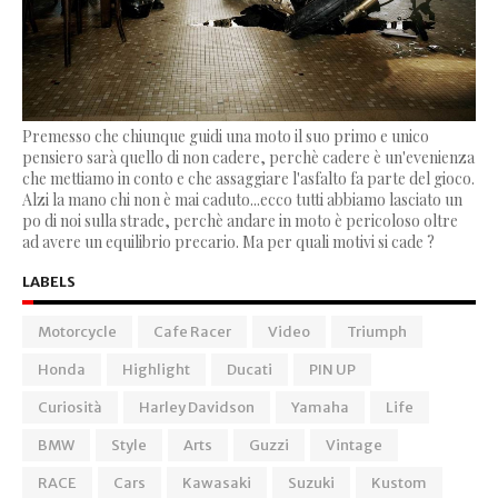
Premesso che chiunque guidi una moto il suo primo e unico
pensiero sarà quello di non cadere, perchè cadere è un'evenienza
che mettiamo in conto e che assaggiare l'asfalto fa parte del gioco.
Alzi la mano chi non è mai caduto...ecco tutti abbiamo lasciato un
po di noi sulla strade, perchè andare in moto è pericoloso oltre
ad avere un equilibrio precario. Ma per quali motivi si cade ?
LABELS
Motorcycle
Cafe Racer
Video
Triumph
Honda
Highlight
Ducati
PIN UP
Curiosità
Harley Davidson
Yamaha
Life
BMW
Style
Arts
Guzzi
Vintage
RACE
Cars
Kawasaki
Suzuki
Kustom