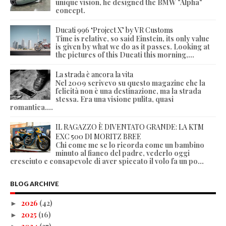
unique vision, he designed the BMW "Alpha"
concept.
Ducati 996 ‘Project X’ by VR Customs
Time is relative, so said Einstein, its only value
is given by what we do as it passes. Looking at
the pictures of this Ducati this morning,...
La strada è ancora la vita
Nel 2009 scrivevo su questo magazine che la
felicità non è una destinazione, ma la strada
stessa. Era una visione pulita, quasi
romantica....
IL RAGAZZO È DIVENTATO GRANDE: LA KTM
EXC 500 DI MORITZ BREE
Chi come me se lo ricorda come un bambino
minuto al fianco del padre, vederlo oggi
cresciuto e consapevole di aver spiccato il volo fa un po...
BLOG ARCHIVE
2026
(42)
►
2025
(16)
►