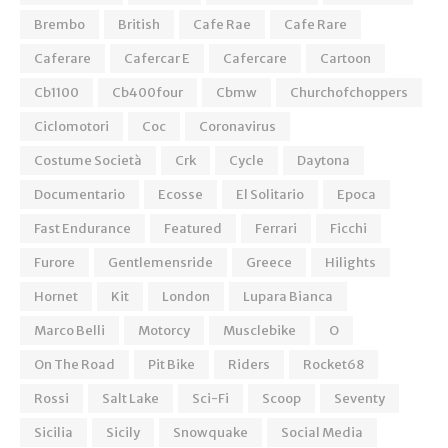
Brembo
British
Cafe Rae
Cafe Rare
Caferare
Cafercar E
Cafercare
Cartoon
Cb1100
Cb400four
Cbmw
Churchofchoppers
Ciclomotori
Coc
Coronavirus
Costume Società
Crk
Cycle
Daytona
Documentario
Ecosse
El Solitario
Epoca
Fast Endurance
Featured
Ferrari
Ficchi
Furore
Gentlemensride
Greece
Hilights
Hornet
Kit
London
Lupara Bianca
Marco Belli
Motorcy
Musclebike
O
On The Road
Pit Bike
Riders
Rocket68
Rossi
Salt Lake
Sci-Fi
Scoop
Seventy
Sicilia
Sicily
Snowquake
Social Media