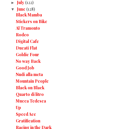
July
(122)
►
June
(128)
▼
Black Mamba
Stickers on Bike
Al Tramonto
Rodeo
Digital Cafe
Ducati Flat
Goldie Four
No way Back
Good Job
Nudi alla meta
Mountain People
Black on Black
Quarto di litro
Mucca Tedesca
Up
Speed Ace
Gratification
Racing in the Dark