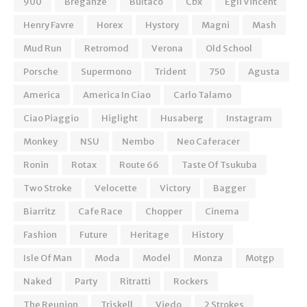
900
Breganze
Bultaco
Cbx
Egli Vincent
Henry Favre
Horex
Hystory
Magni
Mash
Mud Run
Retromod
Verona
Old School
Porsche
Supermono
Trident
750
Agusta
America
America In Ciao
Carlo Talamo
Ciao Piaggio
Higlight
Husaberg
Instagram
Monkey
NSU
Nembo
Neo Caferacer
Ronin
Rotax
Route 66
Taste Of Tsukuba
Two Stroke
Velocette
Victory
Bagger
Biarritz
Cafe Race
Chopper
Cinema
Fashion
Future
Heritage
History
Isle Of Man
Moda
Model
Monza
Motgp
Naked
Party
Ritratti
Rockers
The Reunion
Triskell
Viedo
2 Strokes