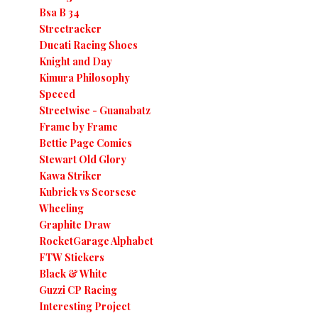
Bsa B 34
Streetracker
Ducati Racing Shoes
Knight and Day
Kimura Philosophy
Speeed
Streetwise - Guanabatz
Frame by Frame
Bettie Page Comics
Stewart Old Glory
Kawa Striker
Kubrick vs Scorsese
Wheeling
Graphite Draw
RocketGarage Alphabet
FTW Stickers
Black & White
Guzzi CP Racing
Interesting Project