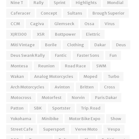
Nine T
Rally
Sprint
Highlights
Mondial
Caferacer
Concept
Sultans
Brough Superior
CCM
Cagiva
Glemseck
Ossa
Virus
XJR1300
XSR
Bottpower
Elettric
Miti Vintage
Borile
Clothing
Dakar
Deus
Deus Swank Rally
Fantic
Faster Sons
Fun
Montesa
Reunion
Road Race
SWM
Wakan
Analog Motorcycles
Moped
Turbo
Arch Motorcycles
Avinton
Britten
Cross
Motocross
Motorfest
Norvin
Paris Dakar
Patton
SBK
Sportster
Trip. Road
Yokohama
Minibike
Motor Bike Expo
Show
Street Cafe
Supersport
Verve Moto
Vespa