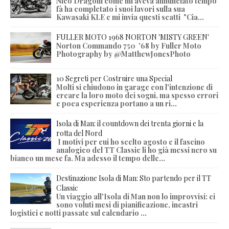
Nico Dragoni come mi aveva annunciato tempo
fà ha completato i suoi lavori sulla sua
Kawasaki KLE e mi invia questi scatti "Cia...
FULLER MOTO 1968 NORTON 'MISTY GREEN'
Norton Commando 750 '68 by Fuller Moto
Photography by @MatthewJonesPhoto
10 Segreti per Costruire una Special
Molti si chiudono in garage con l'intenzione di
creare la loro moto dei sogni, ma spesso errori
e poca esperienza portano a un ri...
Isola di Man: il countdown dei trenta giorni e la
rotta del Nord
I motivi per cui ho scelto agosto e il fascino
analogico del TT Classic li ho già messi nero su
bianco un mese fa. Ma adesso il tempo delle...
Destinazione Isola di Man: Sto partendo per il TT
Classic
Un viaggio all'Isola di Man non lo improvvisi: ci
sono voluti mesi di pianificazione, incastri
logistici e notti passate sul calendario ...