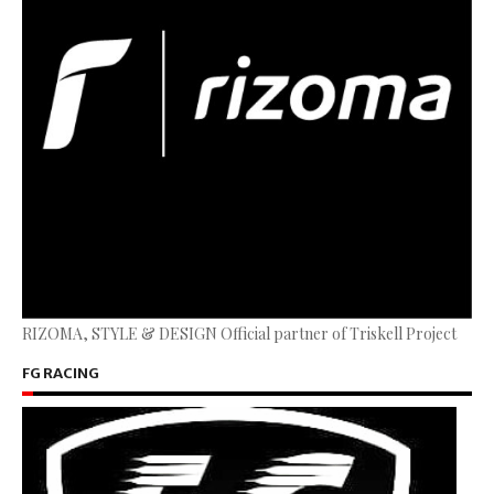
RIZOMA, STYLE & DESIGN Official partner of Triskell Project
FG RACING