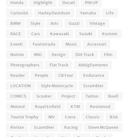
Honda
Highlight
Ducati
PIN UP
Curiosità
Harley Davidson
Yamaha
Life
BMW
Style
Arts
Guzzi
Vintage
RACE
Cars
Kawasaki
Suzuki
Kustom
Eventi
Fuoristrada
Music
Accessori
Norton
Miti
Design
Dirt Track
Film
Photographers
Flat Track
Abbigliamento
Reader
People
CB Four
Endurance
LOCATION
Style Motorcycle
Scrambler
COMICS
Scooter
Project
Tattoo
Buell
Motard
Royal Enfield
KTM
Restomod
Tourist Trophy
MV
Corra
Classic
BSA
Riviste
Scarmbler
Racing
Steve McQueen