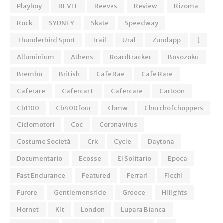
Playboy
REVIT
Reeves
Review
Rizoma
Rock
SYDNEY
Skate
Speedway
Thunderbird Sport
Trail
Ural
Zundapp
[
Alluminium
Athens
Boardtracker
Bosozoku
Brembo
British
Cafe Rae
Cafe Rare
Caferare
Cafercar E
Cafercare
Cartoon
Cb1100
Cb400four
Cbmw
Churchofchoppers
Ciclomotori
Coc
Coronavirus
Costume Società
Crk
Cycle
Daytona
Documentario
Ecosse
El Solitario
Epoca
Fast Endurance
Featured
Ferrari
Ficchi
Furore
Gentlemensride
Greece
Hilights
Hornet
Kit
London
Lupara Bianca