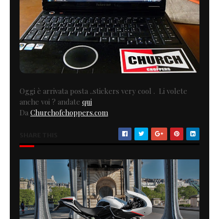
Oggi è arrivata posta ..stickers very cool . Li volete
anche voi ? andate
qui
Da
Churchofchoppers.com
SHARE THIS