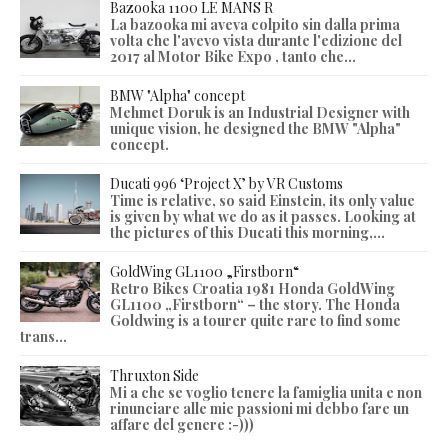
Bazooka 1100 LE MANS R
La bazooka mi aveva colpito sin dalla prima
volta che l'avevo vista durante l'edizione del
2017 al Motor Bike Expo , tanto che...
BMW "Alpha" concept
Mehmet Doruk is an Industrial Designer with
unique vision, he designed the BMW "Alpha"
concept.
Ducati 996 ‘Project X’ by VR Customs
Time is relative, so said Einstein, its only value
is given by what we do as it passes. Looking at
the pictures of this Ducati this morning,...
GoldWing GL1100 „Firstborn“
Retro Bikes Croatia 1981 Honda GoldWing
GL1100 „Firstborn“ – the story. The Honda
Goldwing is a tourer quite rare to find some
trans...
Thruxton Side
Mi a che se voglio tenere la famiglia unita e non
rinunciare alle mie passioni mi debbo fare un
affare del genere :-)))