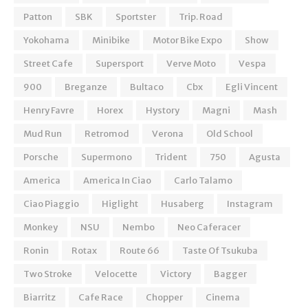
Patton
SBK
Sportster
Trip. Road
Yokohama
Minibike
Motor Bike Expo
Show
Street Cafe
Supersport
Verve Moto
Vespa
900
Breganze
Bultaco
Cbx
Egli Vincent
Henry Favre
Horex
Hystory
Magni
Mash
Mud Run
Retromod
Verona
Old School
Porsche
Supermono
Trident
750
Agusta
America
America In Ciao
Carlo Talamo
Ciao Piaggio
Higlight
Husaberg
Instagram
Monkey
NSU
Nembo
Neo Caferacer
Ronin
Rotax
Route 66
Taste Of Tsukuba
Two Stroke
Velocette
Victory
Bagger
Biarritz
Cafe Race
Chopper
Cinema