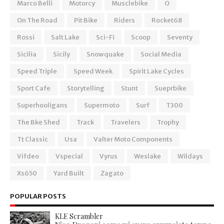
Marco Belli
Motorcy
Musclebike
O
On The Road
Pit Bike
Riders
Rocket68
Rossi
Salt Lake
Sci-Fi
Scoop
Seventy
Sicilia
Sicily
Snowquake
Social Media
Speed Triple
Speed Week
Spirit Lake Cycles
Sport Cafe
Storytelling
Stunt
Sueprbike
Superhooligans
Supermoto
Surf
T300
The Bke Shed
Track
Travelers
Trophy
Tt Classic
Usa
Valter Moto Components
Vifdeo
Vspecial
Vyrus
Weslake
Wildays
Xs650
Yard Built
Zagato
POPULAR POSTS
KLE Scrambler