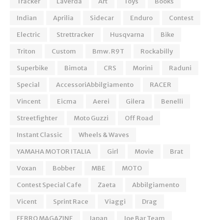
Tracker
Laverda
Art
Toys
Books
Indian
Aprilia
Sidecar
Enduro
Contest
Electric
Strettracker
Husqvarna
Bike
Triton
Custom
Bmw. R9T
Rockabilly
Superbike
Bimota
CRS
Morini
Raduni
Special
AccessoriAbbilgiamento
RACER
Vincent
Eicma
Aerei
Gilera
Benelli
Streetfighter
Moto Guzzi
Off Road
Instant Classic
Wheels & Waves
YAMAHA MOTOR ITALIA
Girl
Movie
Brat
Voxan
Bobber
MBE
MOTO
Contest Special Cafe
Zaeta
Abbilgiamento
Vicent
Sprint Race
Viaggi
Drag
FERRO MAGAZINE
Japan
Joe Bar Team