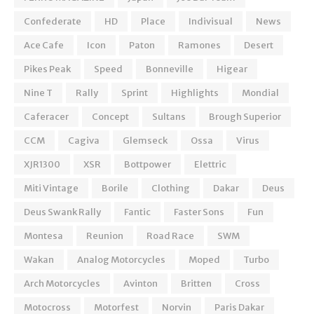
Confederate
HD
Place
Indivisual
News
Ace Cafe
Icon
Paton
Ramones
Desert
Pikes Peak
Speed
Bonneville
Higear
Nine T
Rally
Sprint
Highlights
Mondial
Caferacer
Concept
Sultans
Brough Superior
CCM
Cagiva
Glemseck
Ossa
Virus
XJR1300
XSR
Bottpower
Elettric
Miti Vintage
Borile
Clothing
Dakar
Deus
Deus Swank Rally
Fantic
Faster Sons
Fun
Montesa
Reunion
Road Race
SWM
Wakan
Analog Motorcycles
Moped
Turbo
Arch Motorcycles
Avinton
Britten
Cross
Motocross
Motorfest
Norvin
Paris Dakar