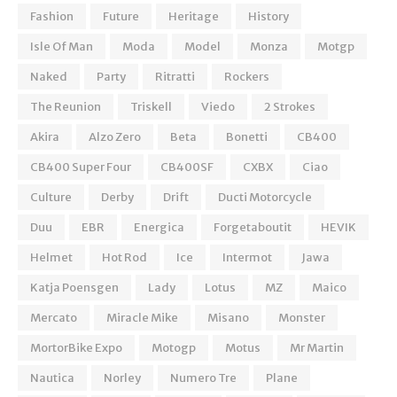
Fashion
Future
Heritage
History
Isle Of Man
Moda
Model
Monza
Motgp
Naked
Party
Ritratti
Rockers
The Reunion
Triskell
Viedo
2 Strokes
Akira
Alzo Zero
Beta
Bonetti
CB400
CB400 Super Four
CB400SF
CXBX
Ciao
Culture
Derby
Drift
Ducti Motorcycle
Duu
EBR
Energica
Forgetaboutit
HEVIK
Helmet
Hot Rod
Ice
Intermot
Jawa
Katja Poensgen
Lady
Lotus
MZ
Maico
Mercato
Miracle Mike
Misano
Monster
MortorBike Expo
Motogp
Motus
Mr Martin
Nautica
Norley
Numero Tre
Plane