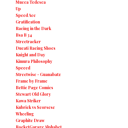
Mucca Tedesca
Up
Speed Ace
Gratification
Racing in the Dark
Bsa B 34
Streetracker
Ducati Racing Shoes
Knight and Day
Kimura Philosophy
Speeed
Streetwise - Guanabatz
Frame by Frame
Bettie Page Comics
Stewart Old Glory
Kawa Striker
Kubrick vs Scorsese
Wheeling
Graphite Draw
RocketGarage Alphabet