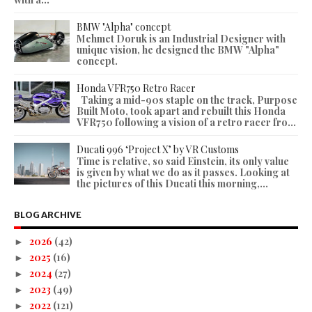
BMW "Alpha" concept
Mehmet Doruk is an Industrial Designer with
unique vision, he designed the BMW "Alpha"
concept.
Honda VFR750 Retro Racer
Taking a mid-90s staple on the track, Purpose
Built Moto, took apart and rebuilt this Honda
VFR750 following a vision of a retro racer fro...
Ducati 996 ‘Project X’ by VR Customs
Time is relative, so said Einstein, its only value
is given by what we do as it passes. Looking at
the pictures of this Ducati this morning,...
BLOG ARCHIVE
2026
(42)
►
2025
(16)
►
2024
(27)
►
2023
(49)
►
2022
(121)
►