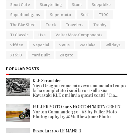
Sport Cafe
Storytelling
Stunt
Sueprbike
Superhooligans
Supermoto
Surf
T300
The Bke Shed
Track
Travelers
Trophy
Tt Classic
Usa
Valter Moto Components
Vifdeo
Vspecial
Vyrus
Weslake
Wildays
Xs650
Yard Built
Zagato
POPULAR POSTS
KLE Scrambler
Nico Dragoni come mi aveva annunciato tempo
fà ha completato i suoi lavori sulla sua
Kawasaki KLE e mi invia questi scatti "Cia...
FULLER MOTO 1968 NORTON 'MISTY GREEN'
Norton Commando 750 '68 by Fuller Moto
Photography by @MatthewJonesPhoto
Bazooka 1100 LE MANS R