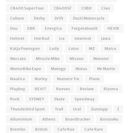
CB400 Super Four
CB400SF
CXBX
Ciao
Culture
Derby
Drift
Ducti Motorcycle
Duu
EBR
Energica
Forgetaboutit
HEVIK
Helmet
Hot Rod
Ice
Intermot
Jawa
Katja Poensgen
Lady
Lotus
MZ
Maico
Mercato
Miracle Mike
Misano
Monster
MortorBike Expo
Motogp
Motus
Mr Martin
Nautica
Norley
Numero Tre
Plane
Playboy
REVIT
Reeves
Review
Rizoma
Rock
SYDNEY
Skate
Speedway
Thunderbird Sport
Trail
Ural
Zundapp
[
Alluminium
Athens
Boardtracker
Bosozoku
Brembo
British
Cafe Rae
Cafe Rare