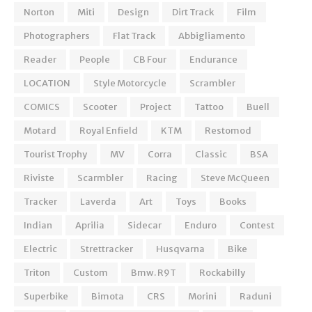
Norton
Miti
Design
Dirt Track
Film
Photographers
Flat Track
Abbigliamento
Reader
People
CB Four
Endurance
LOCATION
Style Motorcycle
Scrambler
COMICS
Scooter
Project
Tattoo
Buell
Motard
Royal Enfield
KTM
Restomod
Tourist Trophy
MV
Corra
Classic
BSA
Riviste
Scarmbler
Racing
Steve McQueen
Tracker
Laverda
Art
Toys
Books
Indian
Aprilia
Sidecar
Enduro
Contest
Electric
Strettracker
Husqvarna
Bike
Triton
Custom
Bmw. R9T
Rockabilly
Superbike
Bimota
CRS
Morini
Raduni