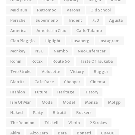
Mud Run
Retromod
Verona
Old School
Porsche
Supermono
Trident
750
Agusta
America
America In Ciao
Carlo Talamo
Ciao Piaggio
Higlight
Husaberg
Instagram
Monkey
NSU
Nembo
Neo Caferacer
Ronin
Rotax
Route 66
Taste Of Tsukuba
Two Stroke
Velocette
Victory
Bagger
Biarritz
Cafe Race
Chopper
Cinema
Fashion
Future
Heritage
History
Isle Of Man
Moda
Model
Monza
Motgp
Naked
Party
Ritratti
Rockers
The Reunion
Triskell
Viedo
2 Strokes
Akira
Alzo Zero
Beta
Bonetti
CB400