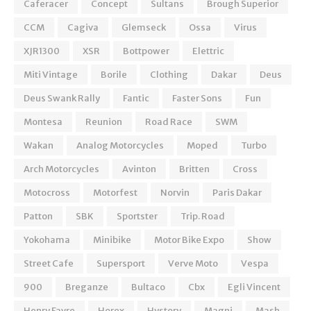
Caferacer
Concept
Sultans
Brough Superior
CCM
Cagiva
Glemseck
Ossa
Virus
XJR1300
XSR
Bottpower
Elettric
Miti Vintage
Borile
Clothing
Dakar
Deus
Deus Swank Rally
Fantic
Faster Sons
Fun
Montesa
Reunion
Road Race
SWM
Wakan
Analog Motorcycles
Moped
Turbo
Arch Motorcycles
Avinton
Britten
Cross
Motocross
Motorfest
Norvin
Paris Dakar
Patton
SBK
Sportster
Trip. Road
Yokohama
Minibike
Motor Bike Expo
Show
Street Cafe
Supersport
Verve Moto
Vespa
900
Breganze
Bultaco
Cbx
Egli Vincent
Henry Favre
Horex
Hystory
Magni
Mash