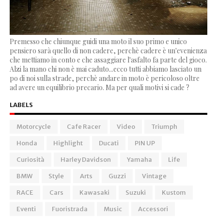
Premesso che chiunque guidi una moto il suo primo e unico
pensiero sarà quello di non cadere, perchè cadere è un'evenienza
che mettiamo in conto e che assaggiare l'asfalto fa parte del gioco.
Alzi la mano chi non è mai caduto...ecco tutti abbiamo lasciato un
po di noi sulla strade, perchè andare in moto è pericoloso oltre
ad avere un equilibrio precario. Ma per quali motivi si cade ?
LABELS
Motorcycle
Cafe Racer
Video
Triumph
Honda
Highlight
Ducati
PIN UP
Curiosità
Harley Davidson
Yamaha
Life
BMW
Style
Arts
Guzzi
Vintage
RACE
Cars
Kawasaki
Suzuki
Kustom
Eventi
Fuoristrada
Music
Accessori