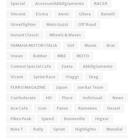
Special
AccessoriAbbilgiamento
RACER
Vincent
Eicma
Aerei
Gilera
Benelli
Streetfighter
Moto Guzzi
Off Road
Instant Classic
Wheels & Waves
YAMAHA MOTOR ITALIA
Girl
Movie
Brat
Voxan
Bobber
MBE
MOTO
Contest Special Cafe
Zaeta
Abbilgiamento
Vicent
Sprint Race
Viaggi
Drag
FERRO MAGAZINE
Japan
Joe Bar Team
Confederate
HD
Place
Indivisual
News
Ace Cafe
Icon
Paton
Ramones
Desert
Pikes Peak
Speed
Bonneville
Higear
Nine T
Rally
Sprint
Highlights
Mondial