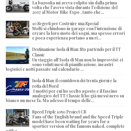
La bazooka mi aveva colpito sin dalla prima
volta che l'avevo vista durante l'edizione del
2017 al Motor Bike Expo , tanto che...
10 Segreti per Costruire una Special
Molti si chiudono in garage con l'intenzione di
creare la loro moto dei sogni, ma spesso errori
e poca esperienza portano a un ri...
Destinazione Isola di Man: Sto partendo per il TT
Classic
Un viaggio all'Isola di Man non lo improvvisi: ci
sono voluti mesi di pianificazione, incastri
logistici e notti passate sul calendario ...
Isola di Man: il countdown dei trenta giorni e la
rotta del Nord
I motivi per cui ho scelto agosto e il fascino
analogico del TT Classic li ho già messi nero su
bianco un mese fa. Ma adesso il tempo delle...
Speed Triple 1050 Project CR
Fans of the English brand and the Speed Triple
model have been waiting for years for a
sportier version of the famous naked, complete
with a...