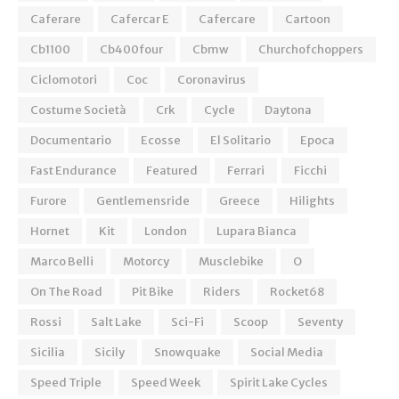
Caferare
Cafercar E
Cafercare
Cartoon
Cb1100
Cb400four
Cbmw
Churchofchoppers
Ciclomotori
Coc
Coronavirus
Costume Società
Crk
Cycle
Daytona
Documentario
Ecosse
El Solitario
Epoca
Fast Endurance
Featured
Ferrari
Ficchi
Furore
Gentlemensride
Greece
Hilights
Hornet
Kit
London
Lupara Bianca
Marco Belli
Motorcy
Musclebike
O
On The Road
Pit Bike
Riders
Rocket68
Rossi
Salt Lake
Sci-Fi
Scoop
Seventy
Sicilia
Sicily
Snowquake
Social Media
Speed Triple
Speed Week
Spirit Lake Cycles