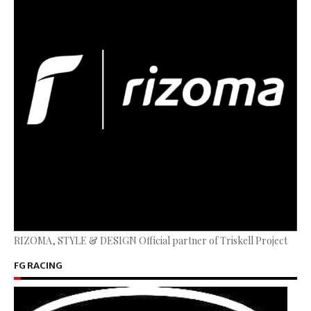
RIZOMA, STYLE & DESIGN Official partner of Triskell Project
FG RACING