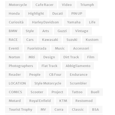
Motorcycle
Cafe Racer
Video
Triumph
Honda
Highlight
Ducati
PIN UP
Curiosità
Harley Davidson
Yamaha
Life
BMW
Style
Arts
Guzzi
Vintage
RACE
Cars
Kawasaki
Suzuki
Kustom
Eventi
Fuoristrada
Music
Accessori
Norton
Miti
Design
Dirt Track
Film
Photographers
Flat Track
Abbigliamento
Reader
People
CB Four
Endurance
LOCATION
Style Motorcycle
Scrambler
COMICS
Scooter
Project
Tattoo
Buell
Motard
Royal Enfield
KTM
Restomod
Tourist Trophy
MV
Corra
Classic
BSA