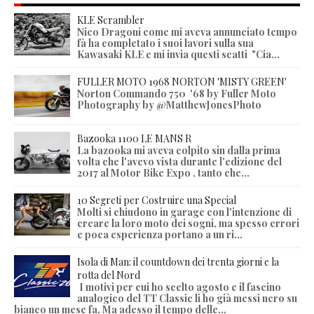
KLE Scrambler
Nico Dragoni come mi aveva annunciato tempo
fà ha completato i suoi lavori sulla sua
Kawasaki KLE e mi invia questi scatti "Cia...
FULLER MOTO 1968 NORTON 'MISTY GREEN'
Norton Commando 750 '68 by Fuller Moto
Photography by @MatthewJonesPhoto
Bazooka 1100 LE MANS R
La bazooka mi aveva colpito sin dalla prima
volta che l'avevo vista durante l'edizione del
2017 al Motor Bike Expo , tanto che...
10 Segreti per Costruire una Special
Molti si chiudono in garage con l'intenzione di
creare la loro moto dei sogni, ma spesso errori
e poca esperienza portano a un ri...
Isola di Man: il countdown dei trenta giorni e la
rotta del Nord
I motivi per cui ho scelto agosto e il fascino
analogico del TT Classic li ho già messi nero su
bianco un mese fa. Ma adesso il tempo delle...