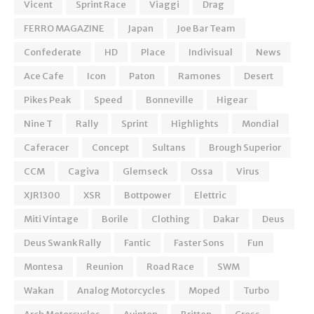
Vicent
Sprint Race
Viaggi
Drag
FERRO MAGAZINE
Japan
Joe Bar Team
Confederate
HD
Place
Indivisual
News
Ace Cafe
Icon
Paton
Ramones
Desert
Pikes Peak
Speed
Bonneville
Higear
Nine T
Rally
Sprint
Highlights
Mondial
Caferacer
Concept
Sultans
Brough Superior
CCM
Cagiva
Glemseck
Ossa
Virus
XJR1300
XSR
Bottpower
Elettric
Miti Vintage
Borile
Clothing
Dakar
Deus
Deus Swank Rally
Fantic
Faster Sons
Fun
Montesa
Reunion
Road Race
SWM
Wakan
Analog Motorcycles
Moped
Turbo