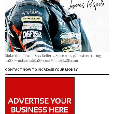
Make Your Track Days Better ... Since 2007 @forstreetracing
#4SR ✄ individual@4SR.com ✎ info@4SR.com
CONTACT NOW TO INCREASE YOUR MONEY