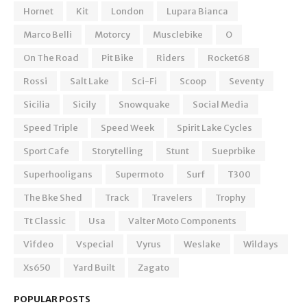
Hornet
Kit
London
Lupara Bianca
Marco Belli
Motorcy
Musclebike
O
On The Road
Pit Bike
Riders
Rocket68
Rossi
Salt Lake
Sci-Fi
Scoop
Seventy
Sicilia
Sicily
Snowquake
Social Media
Speed Triple
Speed Week
Spirit Lake Cycles
Sport Cafe
Storytelling
Stunt
Sueprbike
Superhooligans
Supermoto
Surf
T300
The Bke Shed
Track
Travelers
Trophy
Tt Classic
Usa
Valter Moto Components
Vifdeo
Vspecial
Vyrus
Weslake
Wildays
Xs650
Yard Built
Zagato
POPULAR POSTS