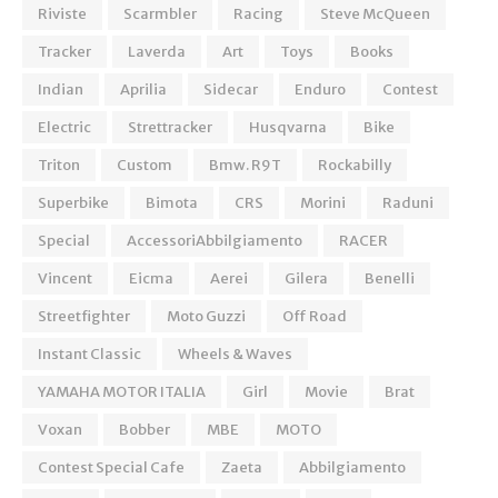
Riviste
Scarmbler
Racing
Steve McQueen
Tracker
Laverda
Art
Toys
Books
Indian
Aprilia
Sidecar
Enduro
Contest
Electric
Strettracker
Husqvarna
Bike
Triton
Custom
Bmw. R9T
Rockabilly
Superbike
Bimota
CRS
Morini
Raduni
Special
AccessoriAbbilgiamento
RACER
Vincent
Eicma
Aerei
Gilera
Benelli
Streetfighter
Moto Guzzi
Off Road
Instant Classic
Wheels & Waves
YAMAHA MOTOR ITALIA
Girl
Movie
Brat
Voxan
Bobber
MBE
MOTO
Contest Special Cafe
Zaeta
Abbilgiamento