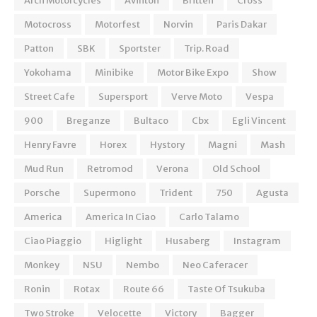
Arch Motorcycles
Avinton
Britten
Cross
Motocross
Motorfest
Norvin
Paris Dakar
Patton
SBK
Sportster
Trip. Road
Yokohama
Minibike
Motor Bike Expo
Show
Street Cafe
Supersport
Verve Moto
Vespa
900
Breganze
Bultaco
Cbx
Egli Vincent
Henry Favre
Horex
Hystory
Magni
Mash
Mud Run
Retromod
Verona
Old School
Porsche
Supermono
Trident
750
Agusta
America
America In Ciao
Carlo Talamo
Ciao Piaggio
Higlight
Husaberg
Instagram
Monkey
NSU
Nembo
Neo Caferacer
Ronin
Rotax
Route 66
Taste Of Tsukuba
Two Stroke
Velocette
Victory
Bagger