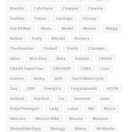
Biarritz
Cafe Race
Chopper
Cinema
Fashion
Future
Heritage
History
Isle Of Man
Moda
Model
Monza
Motgp
Naked
Party
Ritratti
Rockers
The Reunion
Triskell
Viedo
2 Strokes
Akira
Alzo Zero
Beta
Bonetti
CB400
CB400 Super Four
CB400SF
CXBX
Ciao
Culture
Derby
Drift
Ducti Motorcycle
Duu
EBR
Energica
Forgetaboutit
HEVIK
Helmet
Hot Rod
Ice
Intermot
Jawa
Katja Poensgen
Lady
Lotus
MZ
Maico
Mercato
Miracle Mike
Misano
Monster
MortorBike Expo
Motogp
Motus
Mr Martin