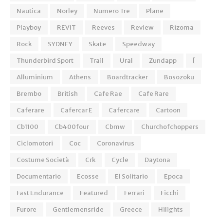
Nautica
Norley
Numero Tre
Plane
Playboy
REVIT
Reeves
Review
Rizoma
Rock
SYDNEY
Skate
Speedway
Thunderbird Sport
Trail
Ural
Zundapp
[
Alluminium
Athens
Boardtracker
Bosozoku
Brembo
British
Cafe Rae
Cafe Rare
Caferare
Cafercar E
Cafercare
Cartoon
Cb1100
Cb400four
Cbmw
Churchofchoppers
Ciclomotori
Coc
Coronavirus
Costume Società
Crk
Cycle
Daytona
Documentario
Ecosse
El Solitario
Epoca
Fast Endurance
Featured
Ferrari
Ficchi
Furore
Gentlemensride
Greece
Hilights