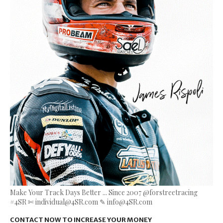
Make Your Track Days Better ... Since 2007 @forstreetracing
#4SR ✄ individual@4SR.com ✎ info@4SR.com
CONTACT NOW TO INCREASE YOUR MONEY