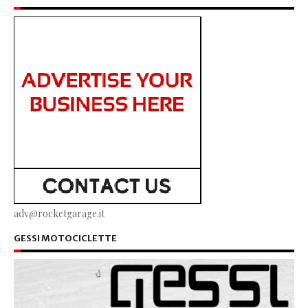
adv@rocketgarage.it
GESSI MOTOCICLETTE