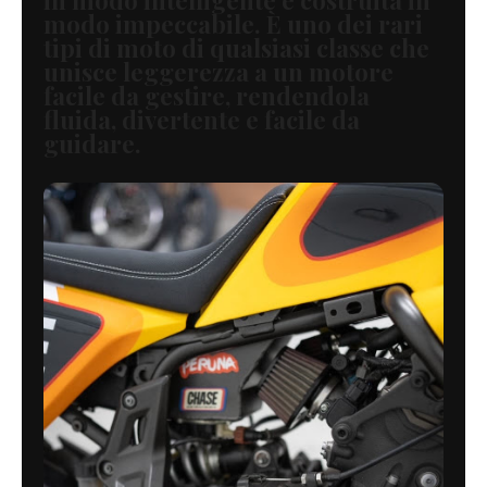
modo impeccabile. È uno dei rari
tipi di moto di qualsiasi classe che
unisce leggerezza a un motore
facile da gestire, rendendola
fluida, divertente e facile da
guidare.