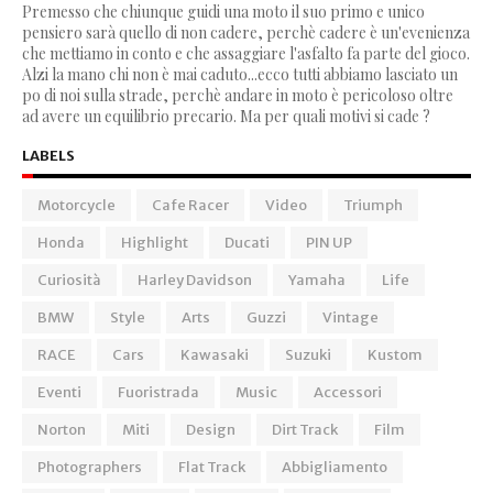
Premesso che chiunque guidi una moto il suo primo e unico
pensiero sarà quello di non cadere, perchè cadere è un'evenienza
che mettiamo in conto e che assaggiare l'asfalto fa parte del gioco.
Alzi la mano chi non è mai caduto...ecco tutti abbiamo lasciato un
po di noi sulla strade, perchè andare in moto è pericoloso oltre
ad avere un equilibrio precario. Ma per quali motivi si cade ?
LABELS
Motorcycle
Cafe Racer
Video
Triumph
Honda
Highlight
Ducati
PIN UP
Curiosità
Harley Davidson
Yamaha
Life
BMW
Style
Arts
Guzzi
Vintage
RACE
Cars
Kawasaki
Suzuki
Kustom
Eventi
Fuoristrada
Music
Accessori
Norton
Miti
Design
Dirt Track
Film
Photographers
Flat Track
Abbigliamento