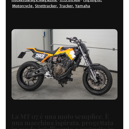
Motorcycle
,
Strettracker
,
Tracker
,
Yamaha
La MT 07 è una moto semplice. È
una macchina ispirata, progettata
in modo intelligente e costruita in