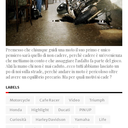
Premesso che chiunque guidi una moto il suo primo e unico
pensiero sarà quello di non cadere, perchè cadere è un'evenienza
che mettiamo in conto e che assaggiare l'asfalto fa parte del gioco.
Alzi la mano chi non è mai caduto...ecco tutti abbiamo lasciato un
po di noi sulla strade, perchè andare in moto è pericoloso oltre
ad avere un equilibrio precario. Ma per quali motivi si cade ?
LABELS
Motorcycle
Cafe Racer
Video
Triumph
Honda
Highlight
Ducati
PIN UP
Curiosità
Harley Davidson
Yamaha
Life