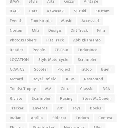
BMW
Style
Arts
Guzzi
Vintage
RACE
Cars
Kawasaki
Suzuki
Kustom
Eventi
Fuoristrada
Music
Accessori
Norton
Miti
Design
Dirt Track
Film
Photographers
Flat Track
Abbigliamento
Reader
People
CB Four
Endurance
LOCATION
Style Motorcycle
Scrambler
COMICS
Scooter
Project
Tattoo
Buell
Motard
Royal Enfield
KTM
Restomod
Tourist Trophy
MV
Corra
Classic
BSA
Riviste
Scarmbler
Racing
Steve McQueen
Tracker
Laverda
Art
Toys
Books
Indian
Aprilia
Sidecar
Enduro
Contest
Electric
Strettracker
Husqvarna
Bike