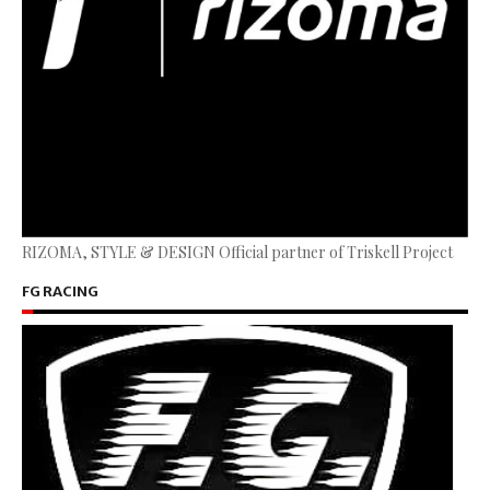
RIZOMA, STYLE & DESIGN Official partner of Triskell Project
FG RACING