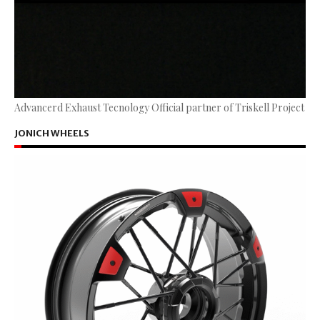
Advancerd Exhaust Tecnology Official partner of Triskell Project
JONICH WHEELS