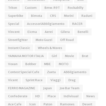
Triton
Custom
Bmw. R9T
Rockabilly
Superbike
Bimota
CRS
Morini
Raduni
Special
AccessoriAbbilgiamento
RACER
Vincent
Eicma
Aerei
Gilera
Benelli
Streetfighter
Moto Guzzi
Off Road
Instant Classic
Wheels & Waves
YAMAHA MOTOR ITALIA
Girl
Movie
Brat
Voxan
Bobber
MBE
MOTO
Contest Special Cafe
Zaeta
Abbilgiamento
Vicent
Sprint Race
Viaggi
Drag
FERRO MAGAZINE
Japan
Joe Bar Team
Confederate
HD
Place
Indivisual
News
Ace Cafe
Icon
Paton
Ramones
Desert