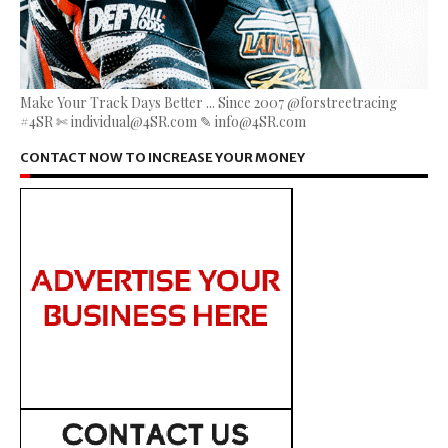
Make Your Track Days Better ... Since 2007 @forstreetracing
#4SR ✄ individual@4SR.com ✎ info@4SR.com
CONTACT NOW TO INCREASE YOUR MONEY