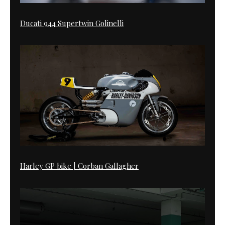
Ducati 944 Supertwin Golinelli
Harley GP bike | Corban Gallagher