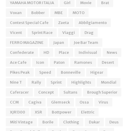
YAMAHA MOTOR ITALIA
Girl
Movie
Brat
Voxan
Bobber
MBE
MOTO
Contest Special Cafe
Zaeta
Abbilgiamento
Vicent
Sprint Race
Viaggi
Drag
FERRO MAGAZINE
Japan
Joe Bar Team
Confederate
HD
Place
Indivisual
News
Ace Cafe
Icon
Paton
Ramones
Desert
Pikes Peak
Speed
Bonneville
Higear
Nine T
Rally
Sprint
Highlights
Mondial
Caferacer
Concept
Sultans
Brough Superior
CCM
Cagiva
Glemseck
Ossa
Virus
XJR1300
XSR
Bottpower
Elettric
Miti Vintage
Borile
Clothing
Dakar
Deus