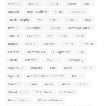
COMICS
Scooter
Project
Tattoo
Buell
Motard
Royal Enfield
KTM
Restomod
Tourist Trophy
MV
Corra
Classic
BSA
Riviste
Scarmbler
Racing
Steve McQueen
Tracker
Laverda
Art
Toys
Books
Indian
Aprilia
Sidecar
Enduro
Contest
Electric
Strettracker
Husqvarna
Bike
Triton
Custom
Bmw. R9T
Rockabilly
Superbike
Bimota
CRS
Morini
Raduni
Special
AccessoriAbbilgiamento
RACER
Vincent
Eicma
Aerei
Gilera
Benelli
Streetfighter
Moto Guzzi
Off Road
Instant Classic
Wheels & Waves