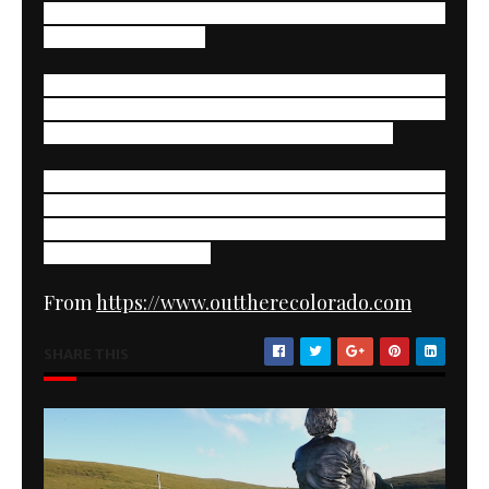
hanno sul fascino dell'estremo che altre gare su
pista non hanno più.
Se dovesse passare questa linea di pensiero , tanto
varrebbe non fare più gare su strada e nemmeno
gare in pista e nessun altro sport pericoloso.
I funzionari valutando ogni aspetto di questa
ultima tragedia e come poter apportare maggiore
sicurezza, nella speranza che possano essere
evitati delle tragedie.
From
https://www.outtherecolorado.com
SHARE THIS