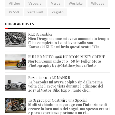
Vifdeo
Vspecial
Vyrus
Weslake
Wildays
Xs650
Yard Built
Zagato
POPULAR POSTS
KLE Scrambler
Nico Dragoni come mi aveva annunciato tempo
fà ha completato i suoi lavori sulla sua
Kawasaki KLE e mi invia questi scatti "Cia...
FULLER MOTO 1968 NORTON 'MISTY GREEN'
Norton Commando 750 '68 by Fuller Moto
Photography by @MatthewJonesPhoto
Bazooka 1100 LE MANS R
La bazooka mi aveva colpito sin dalla prima
volta che l'avevo vista durante l'edizione del
2017 al Motor Bike Expo , tanto che...
10 Segreti per Costruire una Special
Molti si chiudono in garage con l'intenzione di
creare la loro moto dei sogni, ma spesso errori
e poca esperienza portano a un ri...