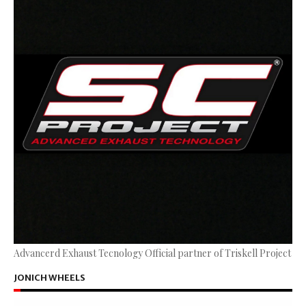
Advancerd Exhaust Tecnology Official partner of Triskell Project
JONICH WHEELS