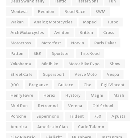
Deus Swank Rally
Fantic
Faster Sons
Fun
Montesa
Reunion
Road Race
SWM
Wakan
Analog Motorcycles
Moped
Turbo
Arch Motorcycles
Avinton
Britten
Cross
Motocross
Motorfest
Norvin
Paris Dakar
Patton
SBK
Sportster
Trip. Road
Yokohama
Minibike
Motor Bike Expo
Show
Street Cafe
Supersport
Verve Moto
Vespa
900
Breganze
Bultaco
Cbx
Egli Vincent
Henry Favre
Horex
Hystory
Magni
Mash
Mud Run
Retromod
Verona
Old School
Porsche
Supermono
Trident
750
Agusta
America
America In Ciao
Carlo Talamo
Ciao Piaggio
Higlight
Husaberg
Instagram