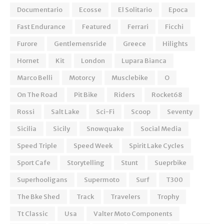
Documentario
Ecosse
El Solitario
Epoca
Fast Endurance
Featured
Ferrari
Ficchi
Furore
Gentlemensride
Greece
Hilights
Hornet
Kit
London
Lupara Bianca
Marco Belli
Motorcy
Musclebike
O
On The Road
Pit Bike
Riders
Rocket68
Rossi
Salt Lake
Sci-Fi
Scoop
Seventy
Sicilia
Sicily
Snowquake
Social Media
Speed Triple
Speed Week
Spirit Lake Cycles
Sport Cafe
Storytelling
Stunt
Sueprbike
Superhooligans
Supermoto
Surf
T300
The Bke Shed
Track
Travelers
Trophy
Tt Classic
Usa
Valter Moto Components