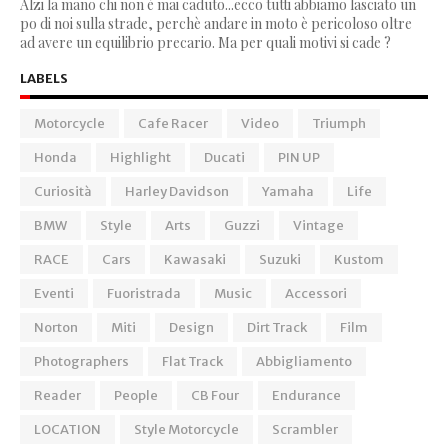
Alzi la mano chi non è mai caduto...ecco tutti abbiamo lasciato un
po di noi sulla strade, perchè andare in moto è pericoloso oltre
ad avere un equilibrio precario. Ma per quali motivi si cade ?
LABELS
Motorcycle
Cafe Racer
Video
Triumph
Honda
Highlight
Ducati
PIN UP
Curiosità
Harley Davidson
Yamaha
Life
BMW
Style
Arts
Guzzi
Vintage
RACE
Cars
Kawasaki
Suzuki
Kustom
Eventi
Fuoristrada
Music
Accessori
Norton
Miti
Design
Dirt Track
Film
Photographers
Flat Track
Abbigliamento
Reader
People
CB Four
Endurance
LOCATION
Style Motorcycle
Scrambler