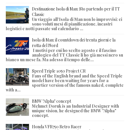
Destinazione Isola di Man: Sto partendo per il TT
Classic
Un viaggio all'Isola di Man non lo improvvisi: ci
sono voluti mesi di pianificazione, incastri
logistici e notti passate sul calendario ...
Isola di Man: il countdown dei trenta giorni e la
rotta del Nord
I motivi per cui ho scelto agosto e il fascino
analogico del TT Classic li ho già messi nero su
bianco un mese fa. Ma adesso il tempo delle...
Speed Triple 1050 Project CR
Fans of the English brand and the Speed Triple
model have been waiting for years for a
sportier version of the famous naked, complete
with a...
BMW "Alpha" concept
Mehmet Doruk is an Industrial Designer with
unique vision, he designed the BMW "Alpha"
concept.
Honda VFR750 Retro Racer