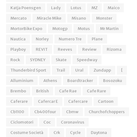
Katja Poensgen
Lady
Lotus
MZ
Maico
Mercato
Miracle Mike
Misano
Monster
MortorBike Expo
Motogp
Motus
Mr Martin
Nautica
Norley
Numero Tre
Plane
Playboy
REVIT
Reeves
Review
Rizoma
Rock
SYDNEY
Skate
Speedway
Thunderbird Sport
Trail
Ural
Zundapp
[
Alluminium
Athens
Boardtracker
Bosozoku
Brembo
British
Cafe Rae
Cafe Rare
Caferare
Cafercar E
Cafercare
Cartoon
Cb1100
Cb400four
Cbmw
Churchofchoppers
Ciclomotori
Coc
Coronavirus
Costume Società
Crk
Cycle
Daytona