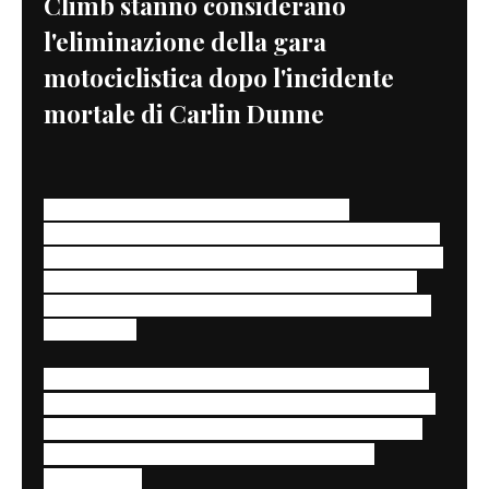
Climb stanno considerano
l'eliminazione della gara
motociclistica dopo l'incidente
mortale di Carlin Dunne
In Colorado, va in scena la Pikes Peak
International Hill Climb, una delle corse su strada
più amate, coinvolgenti e pericolose, praticamente
il corrispondente americano del Tourist Trophy
dell’Isola di Man, e anche questa gara ha fatto le
sue vittime
La morte di
Carlin Dunne
fa purtroppo seguito a
quella di
Sorensen nel 2105 e
Bobby Goodin nel
2014, ma da
quando si corre il Pikes Peak, nato
nel 1916, ci sono stati altri 7 decessi, 4 di
motociclisti