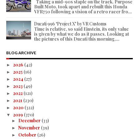
Taking a mid-90s staple on the track, Purpose
Built Moto, took apart and rebuilt this Honda
VFR750 following a vision of a retro racer fro...
Ducati 996 ‘Project X’ by VR Customs
Time is relative, so said Einstein, its only value
is given by what we do as it passes. Looking at
the pictures of this Ducati this morning,...
BLOG ARCHIVE
2026
(42)
►
2025
(16)
►
2024
(27)
►
2023
(49)
►
2022
(121)
►
2021
(230)
►
2020
(322)
►
2019
(370)
▼
December
(33)
►
November
(39)
►
October
(26)
►