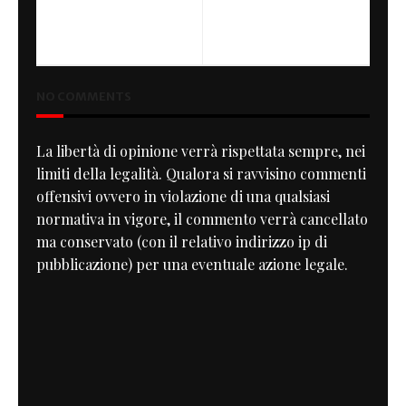
KD Motorcycles "Livia
BMW TITANIUM TIGER
Special" Ducati 900SS 1998
Cafe Racer
NO COMMENTS
La libertà di opinione verrà rispettata sempre, nei
limiti della legalità. Qualora si ravvisino commenti
offensivi ovvero in violazione di una qualsiasi
normativa in vigore, il commento verrà cancellato
ma conservato (con il relativo indirizzo ip di
pubblicazione) per una eventuale azione legale.