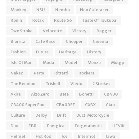
Monkey
NSU
Nembo
Neo Caferacer
Ronin
Rotax
Route 66
Taste Of Tsukuba
Two Stroke
Velocette
Victory
Bagger
Biarritz
Cafe Race
Chopper
Cinema
Fashion
Future
Heritage
History
Isle Of Man
Moda
Model
Monza
Motgp
Naked
Party
Ritratti
Rockers
The Reunion
Triskell
Viedo
2 Strokes
Akira
Alzo Zero
Beta
Bonetti
CB400
CB400 Super Four
CB400SF
CXBX
Ciao
Culture
Derby
Drift
Ducti Motorcycle
Duu
EBR
Energica
Forgetaboutit
HEVIK
Helmet
Hot Rod
Ice
Intermot
Jawa