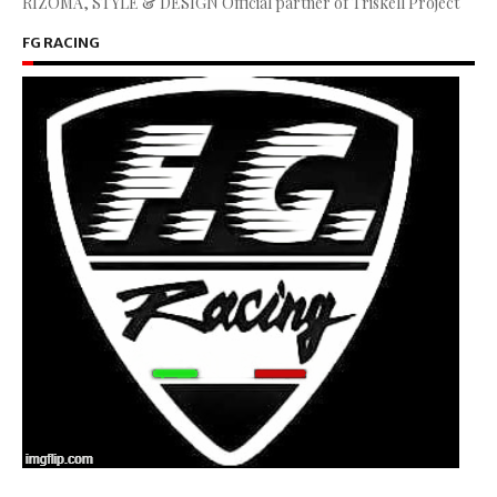
RIZOMA, STYLE & DESIGN Official partner of Triskell Project
FG RACING