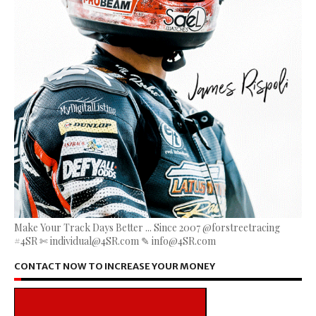
Make Your Track Days Better ... Since 2007 @forstreetracing
#4SR ✄ individual@4SR.com ✎ info@4SR.com
CONTACT NOW TO INCREASE YOUR MONEY