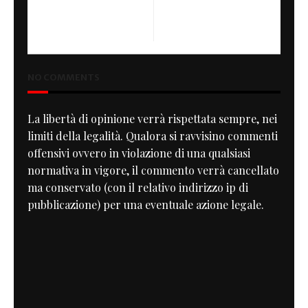
PREVIOUS
NEXT
XX Tracker
The amazing secret life of
Clash bassist Paul Simonon
NO COMMENTS
La libertà di opinione verrà rispettata sempre, nei
limiti della legalità. Qualora si ravvisino commenti
offensivi ovvero in violazione di una qualsiasi
normativa in vigore, il commento verrà cancellato
ma conservato (con il relativo indirizzo ip di
pubblicazione) per una eventuale azione legale.