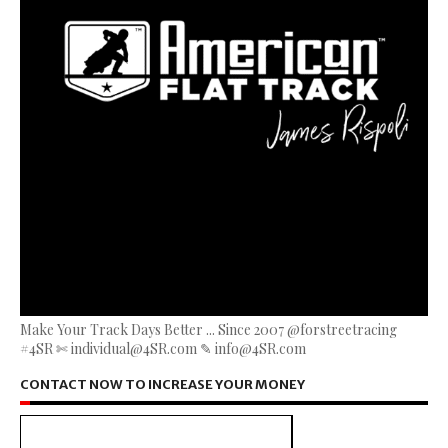
Make Your Track Days Better ... Since 2007 @forstreetracing
#4SR ✄ individual@4SR.com ✎ info@4SR.com
CONTACT NOW TO INCREASE YOUR MONEY