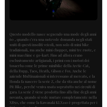
Questo modello nasce seguendo una mode degli anni
60 , quando c'era una notevole domanda negli stati
uniti di questi insoliti veicoli, non solo di mini bike
tradizionali, ma anche mini chopper, mini tre ruote, e
mini macchine e go-kart. Fino ad allora erano
esclusivamente artigianali, i primi con i motori dei
tosaerba come le prime minibike della Arctic-Cat,
della Rupp, Taco, Heath, Gilson e Fox. Anche le
aziende Multinazionali si interessano al mercato, e la
Honda fa nascere la serie Z, che da vita anche al nome
Pit Bike, perché veniva usata sopratutto nei circuiti di
gara. La serie Z viene prodotta fino alla fine degli anni
novanta, quando si vede mutare completamente nella
XR50, che come la Kawasaki KLX110 è progettata per i