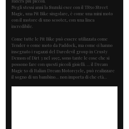
Riders più piccoli.
Negli stessi anni la Suzuki esce con il TR50 Street
Magic, una Pit Bike singolare, è come una mini moto
con il motore di uno scooter, con una linea
incredibile.
Come tutte le Pit Bike può essere utilizzata come
Tender o come moto da Paddock, ma come ci hanno
insegnato i ragazzi del Daredevil group in Crusty
Demon of Dirt 3 nel 1997, sono tante le cose che si
possono fare con questi piccoli gioielli. … il Dream
Magic 50 di Italian Dream Motorcycle, può realizzare
il sogno di un bambino… non importa di che età…
Modello: Street Magic
Cilindrata: 50cc (nuovo)
Cilindri: 1
Tempi: 2
Potenza: 1,5 kW
Ruote: 12 pollici