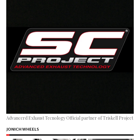
Advancerd Exhaust Tecnology Official partner of Triskell Project
JONICH WHEELS