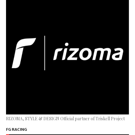
RIZOMA, STYLE & DESIGN Official partner of Triskell Project
FG RACING