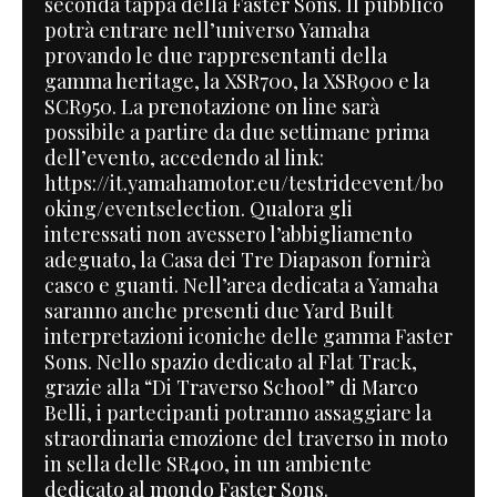
seconda tappa della Faster Sons. Il pubblico
potrà entrare nell’universo Yamaha
provando le due rappresentanti della
gamma heritage, la XSR700, la XSR900 e la
SCR950. La prenotazione on line sarà
possibile a partire da due settimane prima
dell’evento, accedendo al link:
https://it.yamahamotor.eu/testrideevent/bo
oking/eventselection. Qualora gli
interessati non avessero l’abbigliamento
adeguato, la Casa dei Tre Diapason fornirà
casco e guanti. Nell’area dedicata a Yamaha
saranno anche presenti due Yard Built
interpretazioni iconiche delle gamma Faster
Sons. Nello spazio dedicato al Flat Track,
grazie alla “Di Traverso School” di Marco
Belli, i partecipanti potranno assaggiare la
straordinaria emozione del traverso in moto
in sella delle SR400, in un ambiente
dedicato al mondo Faster Sons.