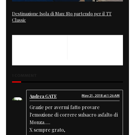
Destinazione Isola di Man: Sto partendo per il TT
Classic
NEXT
KAWASAKI FAST METAL Z
1000
1 COMMENT
Andrea GATE
May 21, 2018 at 1:26 AM
Grazie per avermi fatto provare
l'emozione di correre sulsacro asfalto di
Monza.....
X sempre grato,