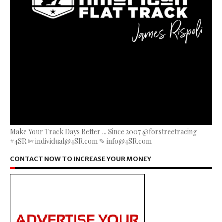
Make Your Track Days Better ... Since 2007 @forstreetracing
#4SR ✄ individual@4SR.com ✎ info@4SR.com
CONTACT NOW TO INCREASE YOUR MONEY