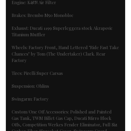
Engine: K&N Air Filter
Brakes: Brembo M50 Monobloc
Exhaust: Ducati 1199 Superleggera stock Akrapovic
Titanium Muffler
Wheels: Factory Front, Hand Lettered "Ride Fast Take
Chances" by Tom (The Undertaker) Clark. Rear
Factory
Tires: Pirelli Super Carsas
Suspension: Ohlins
Swingarm: Factory
Custom/One Off Accessories: Polished and Painted
Gas Tank, TWM Billet Gas Cap, Ducati Mirro Block
Offs, Competition Werkes Fender Eliminator, Full Siz