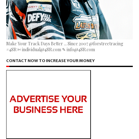
Make Your Track Days Better ... Since 2007 @forstreetracing
#4SR ✄ individual@4SR.com ✎ info@4SR.com
CONTACT NOW TO INCREASE YOUR MONEY