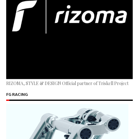
RIZOMA, STYLE & DESIGN Official partner of Triskell Project
FG RACING