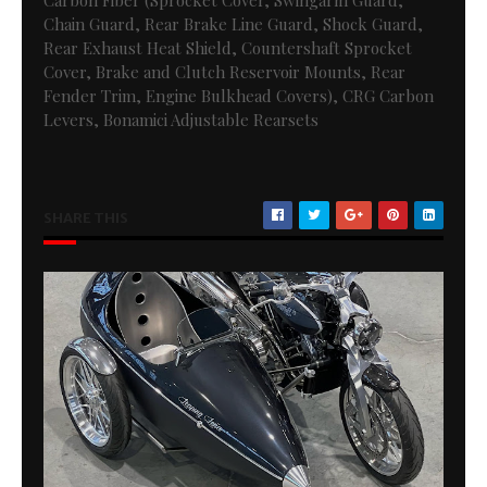
Carbon Fiber (Sprocket Cover, Swingarm Guard,
Chain Guard, Rear Brake Line Guard, Shock Guard,
Rear Exhaust Heat Shield, Countershaft Sprocket
Cover, Brake and Clutch Reservoir Mounts, Rear
Fender Trim, Engine Bulkhead Covers), CRG Carbon
Levers, Bonamici Adjustable Rearsets
SHARE THIS