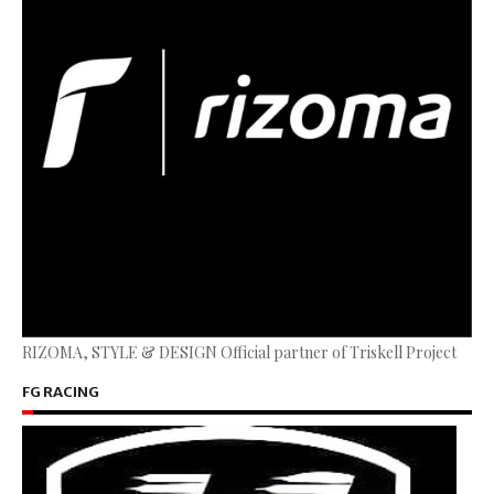
RIZOMA, STYLE & DESIGN Official partner of Triskell Project
FG RACING