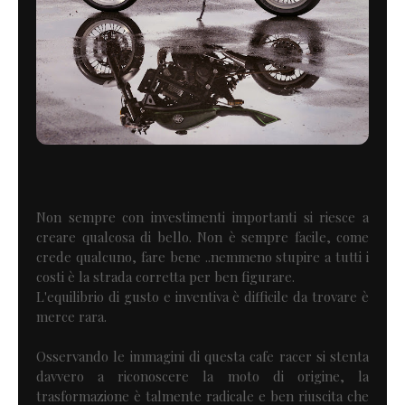
Non sempre con investimenti importanti si riesce a
creare qualcosa di bello. Non è sempre facile, come
crede qualcuno, fare bene ..nemmeno stupire a tutti i
costi è la strada corretta per ben figurare.
L'equilibrio di gusto e inventiva è difficile da trovare è
merce rara.
Osservando le immagini di questa cafe racer si stenta
davvero a riconoscere la moto di origine, la
trasformazione è talmente radicale e ben riuscita che