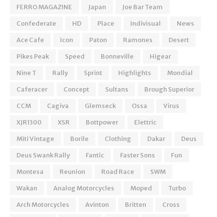
FERRO MAGAZINE
Japan
Joe Bar Team
Confederate
HD
Place
Indivisual
News
Ace Cafe
Icon
Paton
Ramones
Desert
Pikes Peak
Speed
Bonneville
Higear
Nine T
Rally
Sprint
Highlights
Mondial
Caferacer
Concept
Sultans
Brough Superior
CCM
Cagiva
Glemseck
Ossa
Virus
XJR1300
XSR
Bottpower
Elettric
Miti Vintage
Borile
Clothing
Dakar
Deus
Deus Swank Rally
Fantic
Faster Sons
Fun
Montesa
Reunion
Road Race
SWM
Wakan
Analog Motorcycles
Moped
Turbo
Arch Motorcycles
Avinton
Britten
Cross