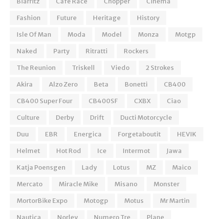
Biarritz
Cafe Race
Chopper
Cinema
Fashion
Future
Heritage
History
Isle Of Man
Moda
Model
Monza
Motgp
Naked
Party
Ritratti
Rockers
The Reunion
Triskell
Viedo
2 Strokes
Akira
Alzo Zero
Beta
Bonetti
CB400
CB400 Super Four
CB400SF
CXBX
Ciao
Culture
Derby
Drift
Ducti Motorcycle
Duu
EBR
Energica
Forgetaboutit
HEVIK
Helmet
Hot Rod
Ice
Intermot
Jawa
Katja Poensgen
Lady
Lotus
MZ
Maico
Mercato
Miracle Mike
Misano
Monster
MortorBike Expo
Motogp
Motus
Mr Martin
Nautica
Norley
Numero Tre
Plane