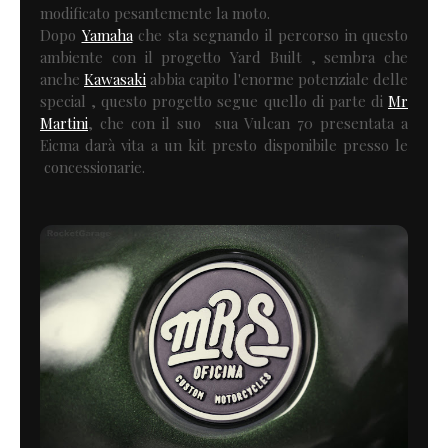
modificato pesantemente la moto.
Dopo
Yamaha
che sta segnando il percorso in questo
ambiente con il progetto Yard Built , sembra che
anche
Kawasaki
abbia capito l'enorme potenziale delle
special , questo progetto segue quello di parte di
Mr
Martini
, che con il suo sua Vulcan 70 presentata a
Eicma darà vita a un kit presto disponibile presso le
concessionarie.