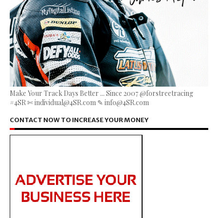
Make Your Track Days Better ... Since 2007 @forstreetracing
#4SR ✄ individual@4SR.com ✎ info@4SR.com
CONTACT NOW TO INCREASE YOUR MONEY