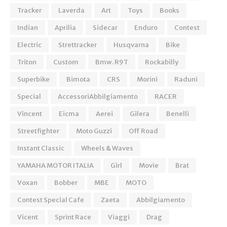
Tracker
Laverda
Art
Toys
Books
Indian
Aprilia
Sidecar
Enduro
Contest
Electric
Strettracker
Husqvarna
Bike
Triton
Custom
Bmw. R9T
Rockabilly
Superbike
Bimota
CRS
Morini
Raduni
Special
AccessoriAbbilgiamento
RACER
Vincent
Eicma
Aerei
Gilera
Benelli
Streetfighter
Moto Guzzi
Off Road
Instant Classic
Wheels & Waves
YAMAHA MOTOR ITALIA
Girl
Movie
Brat
Voxan
Bobber
MBE
MOTO
Contest Special Cafe
Zaeta
Abbilgiamento
Vicent
Sprint Race
Viaggi
Drag