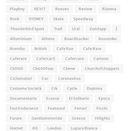
Playboy
REVIT
Reeves
Review
Rizoma
Rock
SYDNEY
Skate
Speedway
Thunderbird Sport
Trail
Ural
Zundapp
[
Alluminium
Athens
Boardtracker
Bosozoku
Brembo
British
Cafe Rae
Cafe Rare
Caferare
Cafercar E
Cafercare
Cartoon
Cb1100
Cb400four
Cbmw
Churchofchoppers
Ciclomotori
Coc
Coronavirus
Costume Società
Crk
Cycle
Daytona
Documentario
Ecosse
El Solitario
Epoca
Fast Endurance
Featured
Ferrari
Ficchi
Furore
Gentlemensride
Greece
Hilights
Hornet
Kit
London
Lupara Bianca