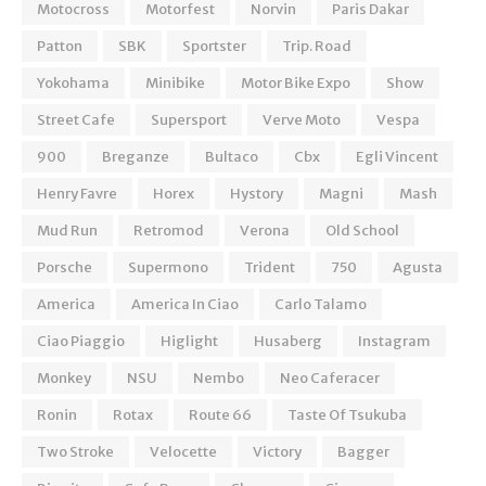
Motocross
Motorfest
Norvin
Paris Dakar
Patton
SBK
Sportster
Trip. Road
Yokohama
Minibike
Motor Bike Expo
Show
Street Cafe
Supersport
Verve Moto
Vespa
900
Breganze
Bultaco
Cbx
Egli Vincent
Henry Favre
Horex
Hystory
Magni
Mash
Mud Run
Retromod
Verona
Old School
Porsche
Supermono
Trident
750
Agusta
America
America In Ciao
Carlo Talamo
Ciao Piaggio
Higlight
Husaberg
Instagram
Monkey
NSU
Nembo
Neo Caferacer
Ronin
Rotax
Route 66
Taste Of Tsukuba
Two Stroke
Velocette
Victory
Bagger