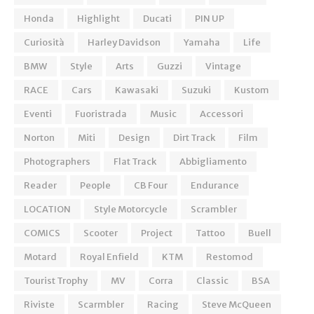
Honda
Highlight
Ducati
PIN UP
Curiosità
Harley Davidson
Yamaha
Life
BMW
Style
Arts
Guzzi
Vintage
RACE
Cars
Kawasaki
Suzuki
Kustom
Eventi
Fuoristrada
Music
Accessori
Norton
Miti
Design
Dirt Track
Film
Photographers
Flat Track
Abbigliamento
Reader
People
CB Four
Endurance
LOCATION
Style Motorcycle
Scrambler
COMICS
Scooter
Project
Tattoo
Buell
Motard
Royal Enfield
KTM
Restomod
Tourist Trophy
MV
Corra
Classic
BSA
Riviste
Scarmbler
Racing
Steve McQueen