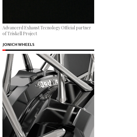
Advancerd Exhaust Tecnology Official partner
of Triskell Project
JONICH WHEELS