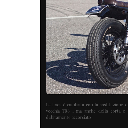
La linea è cambiata con la sostituzione
vecchia TR6 , ma anche della corta e p
debitamente accorciato