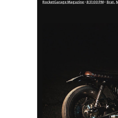
RocketGarage Magazine
•
8:31:00 PM
•
Brat
,
M