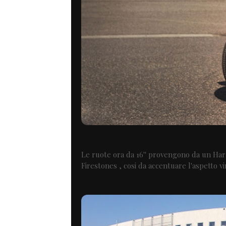
Le ruote ora da 16'' provengono da un Ha
Firestones , cosi da accentuare l'aspetto v