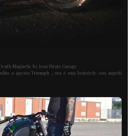
eath Magnetic by Iron Pirate Garage
 pulito a questa Triumph , ora è una bratstyle con aspetti