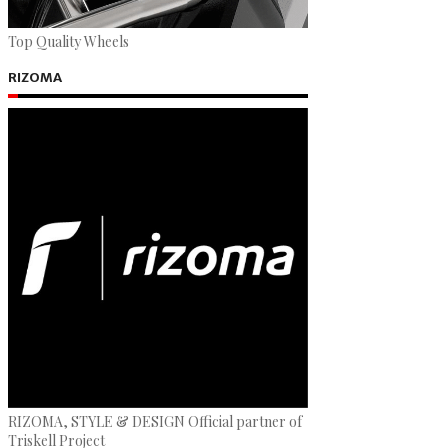
Top Quality Wheels
RIZOMA
RIZOMA, STYLE & DESIGN Official partner of
Triskell Project