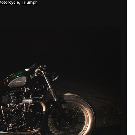
otorcycle
,
Triumph