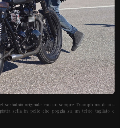
 del serbatoio originale con un sempre Triumph ma di una
iatta sella in pelle che poggia su un telaio tagliato e