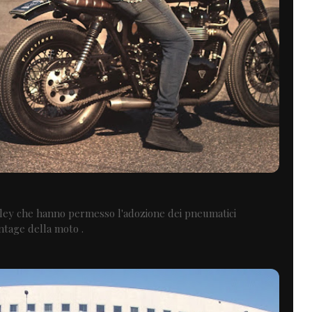
rley che hanno permesso l'adozione dei pneumatici
intage della moto .