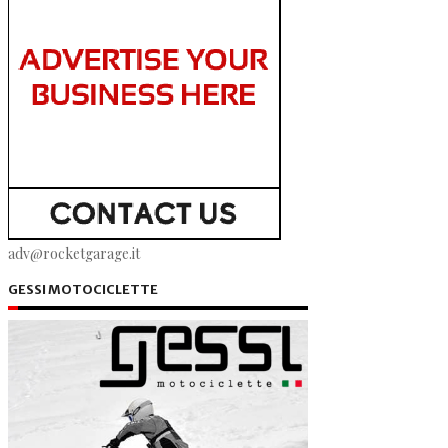
adv@rocketgarage.it
GESSI MOTOCICLETTE