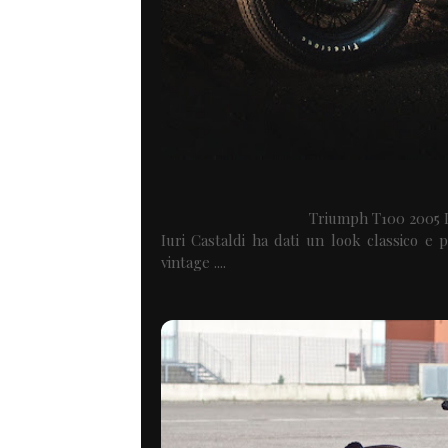
Triumph T100 2005 D
Iuri Castaldi ha dati un look classico e
vintage ....