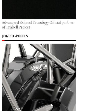
Advancerd Exhaust Tecnology Official partner
of Triskell Project
JONICH WHEELS