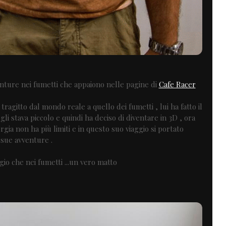
nture nei fumetti che appaiono nelle pagine di
Cafe Racer
ragitto dal mondo reale a quello dei fumetti , lui ha fatto il
li stava piccolo e quindi ha deciso di diventare in 3D , ora
ia non ha più limiti e in questo suo viaggio si portato
sue avventure .
ggio che nei fumetti ...un vero matto