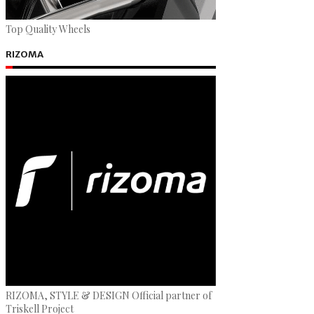
Top Quality Wheels
RIZOMA
RIZOMA, STYLE & DESIGN Official partner of
Triskell Project