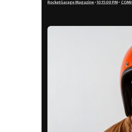
RocketGarage Magazine
•
10:15:00 PM
•
COMI