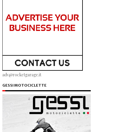
adv@rocketgarage.it
GESSI MOTOCICLETTE