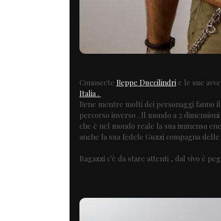
Conoscete
Beppe Duecilindri
e le sue avve
Italia .
Bene mentre molti dei personaggi fanno il t
percorso inverso . Il mondo a 2 dimensioni g
che è nel mondo reale la sua immensa energ
anche la sua fedele Guzzi compagna delle 
Ragazzi c'è da stare attenti , dal vivo è pe