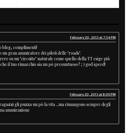
February 20, 2013 at 7:54 PM
uo blog, complimenti!
o un gran ammiratore dei piloti delle "roads".
e su un "circuito" naturale come quello della TT esige piú
che il tuo rimarchio sia un pó presuntuoso? ; ) god speed!
February 20, 2013 at 8:00 PM
 ragazzi gli puzza un pò la vita ...ma rimangono sempre degli
ima ammirazione