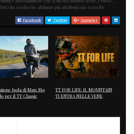
dibili e adrenaliniche che ci sia nel mondo delle 2 ruote ,
oti che credo che abbiano più attributi che cervello
Facebook
Twitter
Google+
zione Isola di Man: Sto
TT FOR LIFE: IL MOUNTAIN
o per il TT Classic
TI ENTRA NELLE VENE
NEXT
MK5 by MotoKouture