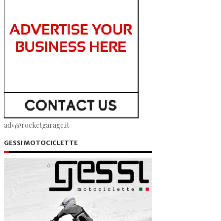
adv@rocketgarage.it
GESSI MOTOCICLETTE