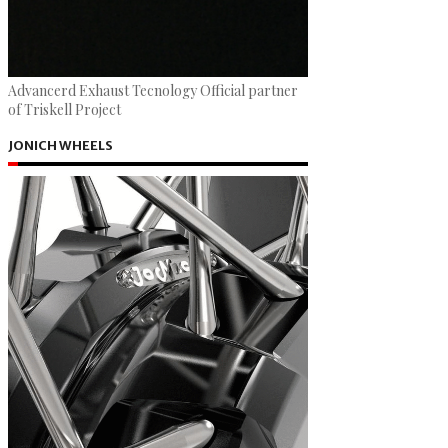
Advancerd Exhaust Tecnology Official partner
of Triskell Project
JONICH WHEELS