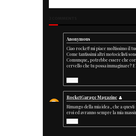
2 COMMENTS
Anonymous
Ciao rocket! mi piace moltissimo il t
Come tantissimi altri motociclisti son
Comunque, potrebbe essere che correr
cervello che tu possa immaginare? E 
Reply
RocketGarage Magazine
Rimango della mia idea , che a questi
eroi ed avranno sempre la mia mass
Reply