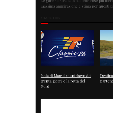
Le gare su strada ..una delle cose più incre
massima ammirazione e stima per questi pil
SHARE THIS
Isola di Man: il countdown dei
Destina
trenta giorni e la rotta del
partend
Nord
PREVIOUS
Track by Speed Merchant