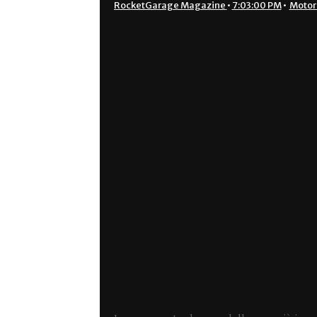
RocketGarage Magazine
•
7:03:00 PM
•
Motor