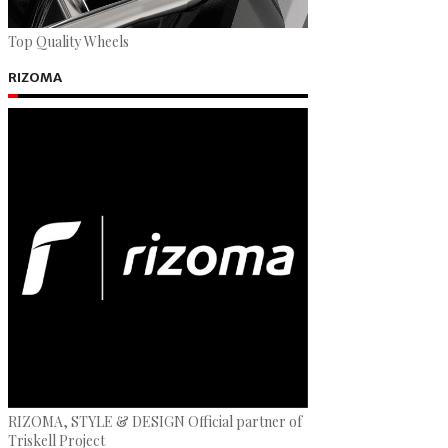
Top Quality Wheels
RIZOMA
RIZOMA, STYLE & DESIGN Official partner of
Triskell Project