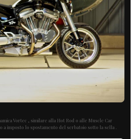
inamica Vortec , similare alla Hot Rod o alle Muscle Car
sto a imposto lo spostamento del serbatoio sotto la sella .