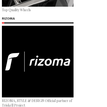
Top Quality Wheels
RIZOMA
RIZOMA, STYLE & DESIGN Official partner of
Triskell Project