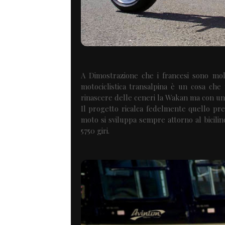
A Dimostrazione che i francesi sono molt
motociclistica transalpina è un cosa ch
rinascere delle ceneri la Wakan ma con un
Il progetto ricalca fedelmente quello pr
moto si sviluppa sempre attorno al bicili
5750 giri.