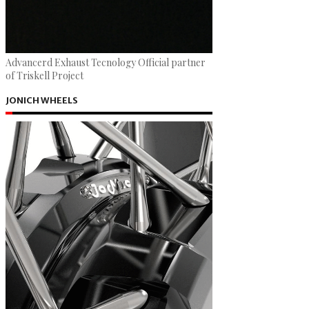
Advancerd Exhaust Tecnology Official partner
of Triskell Project
JONICH WHEELS