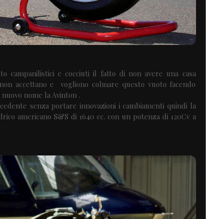
o campanilistici e cocciuti il fatto di non avere una casa
e non accettano e vogliono colmare questo vuoto facendo
 nuovo nome la Avinton .
ecedente senza portare innovazioni i cambiamenti quindi la
ndrico americano S&S di 1640 cc. con un potenza di 120Cv a