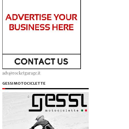
adv@rocketgarage.it
GESSI MOTOCICLETTE