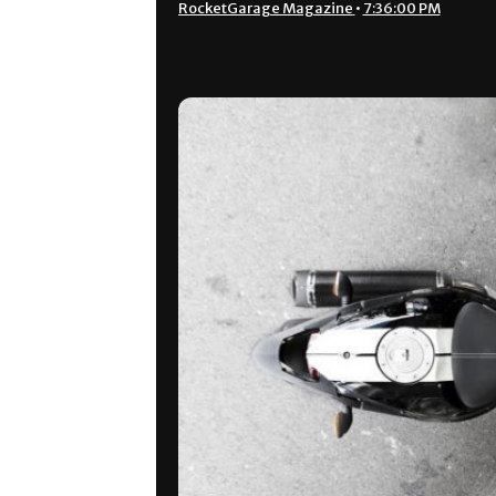
RocketGarage Magazine
•
7:36:00 PM