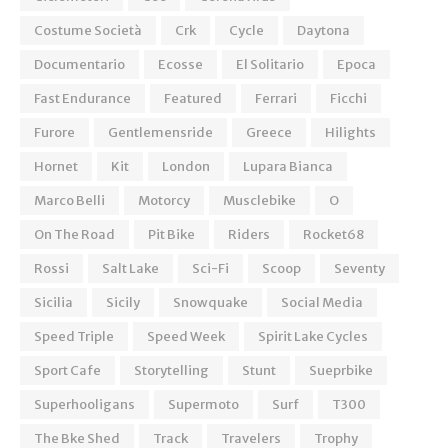
Costume Società
Crk
Cycle
Daytona
Documentario
Ecosse
El Solitario
Epoca
Fast Endurance
Featured
Ferrari
Ficchi
Furore
Gentlemensride
Greece
Hilights
Hornet
Kit
London
Lupara Bianca
Marco Belli
Motorcy
Musclebike
O
On The Road
Pit Bike
Riders
Rocket68
Rossi
Salt Lake
Sci-Fi
Scoop
Seventy
Sicilia
Sicily
Snowquake
Social Media
Speed Triple
Speed Week
Spirit Lake Cycles
Sport Cafe
Storytelling
Stunt
Sueprbike
Superhooligans
Supermoto
Surf
T300
The Bke Shed
Track
Travelers
Trophy