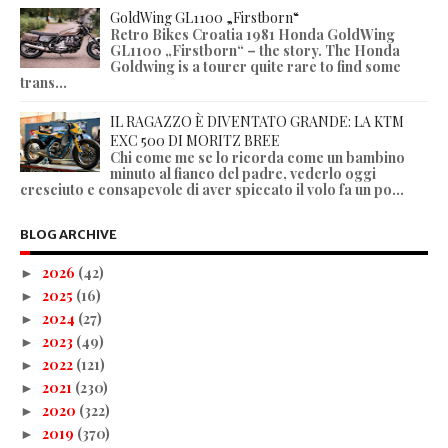
GoldWing GL1100 „Firstborn“
Retro Bikes Croatia 1981 Honda GoldWing
GL1100 „Firstborn“ – the story. The Honda
Goldwing is a tourer quite rare to find some
trans...
IL RAGAZZO È DIVENTATO GRANDE: LA KTM
EXC 500 DI MORITZ BREE
Chi come me se lo ricorda come un bambino
minuto al fianco del padre, vederlo oggi
cresciuto e consapevole di aver spiccato il volo fa un po...
BLOG ARCHIVE
2026
(42)
►
2025
(16)
►
2024
(27)
►
2023
(49)
►
2022
(121)
►
2021
(230)
►
2020
(322)
►
2019
(370)
►