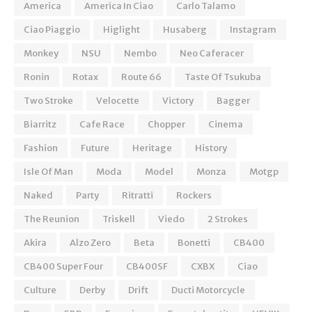
America
America In Ciao
Carlo Talamo
Ciao Piaggio
Higlight
Husaberg
Instagram
Monkey
NSU
Nembo
Neo Caferacer
Ronin
Rotax
Route 66
Taste Of Tsukuba
Two Stroke
Velocette
Victory
Bagger
Biarritz
Cafe Race
Chopper
Cinema
Fashion
Future
Heritage
History
Isle Of Man
Moda
Model
Monza
Motgp
Naked
Party
Ritratti
Rockers
The Reunion
Triskell
Viedo
2 Strokes
Akira
Alzo Zero
Beta
Bonetti
CB400
CB400 Super Four
CB400SF
CXBX
Ciao
Culture
Derby
Drift
Ducti Motorcycle