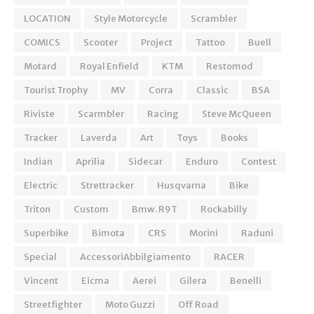
LOCATION
Style Motorcycle
Scrambler
COMICS
Scooter
Project
Tattoo
Buell
Motard
Royal Enfield
KTM
Restomod
Tourist Trophy
MV
Corra
Classic
BSA
Riviste
Scarmbler
Racing
Steve McQueen
Tracker
Laverda
Art
Toys
Books
Indian
Aprilia
Sidecar
Enduro
Contest
Electric
Strettracker
Husqvarna
Bike
Triton
Custom
Bmw. R9T
Rockabilly
Superbike
Bimota
CRS
Morini
Raduni
Special
AccessoriAbbilgiamento
RACER
Vincent
Eicma
Aerei
Gilera
Benelli
Streetfighter
Moto Guzzi
Off Road