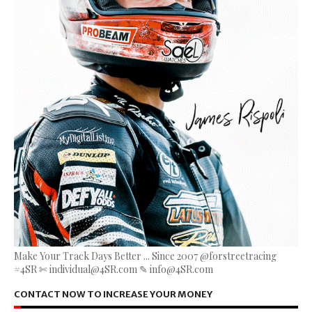
Make Your Track Days Better ... Since 2007 @forstreetracing
#4SR ✄ individual@4SR.com ✎ info@4SR.com
CONTACT NOW TO INCREASE YOUR MONEY