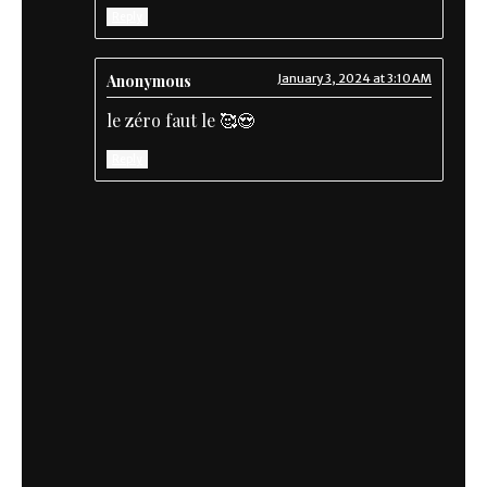
Reply
Anonymous
January 3, 2024 at 3:10 AM
le zéro faut le 🥰😍
Reply