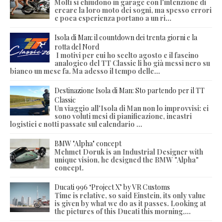
Molti si chiudono in garage con l'intenzione di
creare la loro moto dei sogni, ma spesso errori
e poca esperienza portano a un ri...
Isola di Man: il countdown dei trenta giorni e la
rotta del Nord
I motivi per cui ho scelto agosto e il fascino
analogico del TT Classic li ho già messi nero su
bianco un mese fa. Ma adesso il tempo delle...
Destinazione Isola di Man: Sto partendo per il TT
Classic
Un viaggio all'Isola di Man non lo improvvisi: ci
sono voluti mesi di pianificazione, incastri
logistici e notti passate sul calendario ...
BMW "Alpha" concept
Mehmet Doruk is an Industrial Designer with
unique vision, he designed the BMW "Alpha"
concept.
Ducati 996 ‘Project X’ by VR Customs
Time is relative, so said Einstein, its only value
is given by what we do as it passes. Looking at
the pictures of this Ducati this morning,...