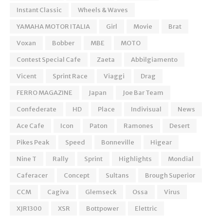
Instant Classic
Wheels & Waves
YAMAHA MOTOR ITALIA
Girl
Movie
Brat
Voxan
Bobber
MBE
MOTO
Contest Special Cafe
Zaeta
Abbilgiamento
Vicent
Sprint Race
Viaggi
Drag
FERRO MAGAZINE
Japan
Joe Bar Team
Confederate
HD
Place
Indivisual
News
Ace Cafe
Icon
Paton
Ramones
Desert
Pikes Peak
Speed
Bonneville
Higear
Nine T
Rally
Sprint
Highlights
Mondial
Caferacer
Concept
Sultans
Brough Superior
CCM
Cagiva
Glemseck
Ossa
Virus
XJR1300
XSR
Bottpower
Elettric