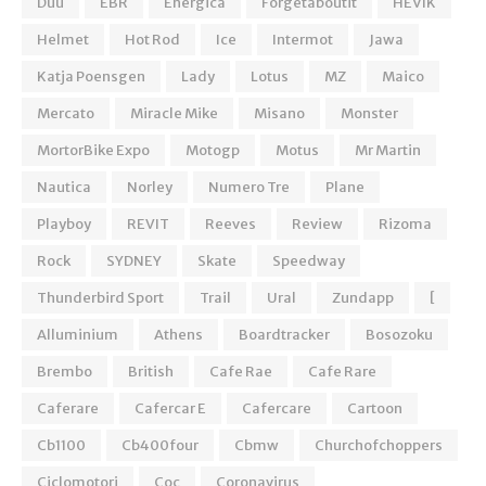
Duu
EBR
Energica
Forgetaboutit
HEVIK
Helmet
Hot Rod
Ice
Intermot
Jawa
Katja Poensgen
Lady
Lotus
MZ
Maico
Mercato
Miracle Mike
Misano
Monster
MortorBike Expo
Motogp
Motus
Mr Martin
Nautica
Norley
Numero Tre
Plane
Playboy
REVIT
Reeves
Review
Rizoma
Rock
SYDNEY
Skate
Speedway
Thunderbird Sport
Trail
Ural
Zundapp
[
Alluminium
Athens
Boardtracker
Bosozoku
Brembo
British
Cafe Rae
Cafe Rare
Caferare
Cafercar E
Cafercare
Cartoon
Cb1100
Cb400four
Cbmw
Churchofchoppers
Ciclomotori
Coc
Coronavirus