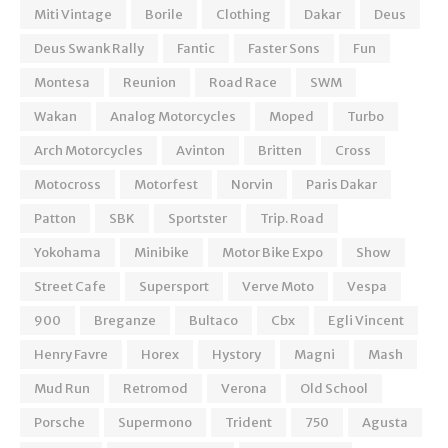
Miti Vintage
Borile
Clothing
Dakar
Deus
Deus Swank Rally
Fantic
Faster Sons
Fun
Montesa
Reunion
Road Race
SWM
Wakan
Analog Motorcycles
Moped
Turbo
Arch Motorcycles
Avinton
Britten
Cross
Motocross
Motorfest
Norvin
Paris Dakar
Patton
SBK
Sportster
Trip. Road
Yokohama
Minibike
Motor Bike Expo
Show
Street Cafe
Supersport
Verve Moto
Vespa
900
Breganze
Bultaco
Cbx
Egli Vincent
Henry Favre
Horex
Hystory
Magni
Mash
Mud Run
Retromod
Verona
Old School
Porsche
Supermono
Trident
750
Agusta