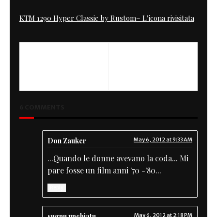
KTM 1290 Hyper Classic by Rustom– L’icona rivisitata
PREVIOUS
Cafe Racer &
CaraibiRockers
6 COMMENTS
Don Zauker
May 6, 2012 at 9:33 AM
...Quando le donne avevano la coda... Mi
pare fosse un film anni '70 -'80...
Reply
sugnu unchiatu
May 6, 2012 at 2:18 PM