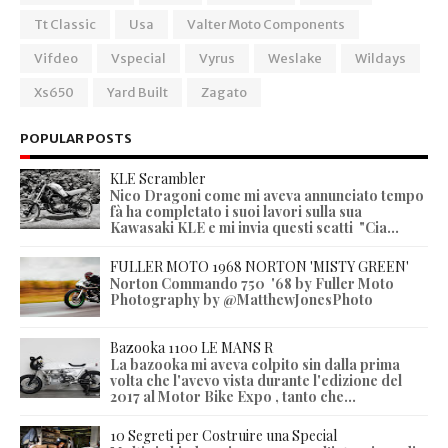
Tt Classic
Usa
Valter Moto Components
Vifdeo
Vspecial
Vyrus
Weslake
Wildays
Xs650
Yard Built
Zagato
POPULAR POSTS
KLE Scrambler
Nico Dragoni come mi aveva annunciato tempo
fà ha completato i suoi lavori sulla sua
Kawasaki KLE e mi invia questi scatti "Cia...
FULLER MOTO 1968 NORTON 'MISTY GREEN'
Norton Commando 750 '68 by Fuller Moto
Photography by @MatthewJonesPhoto
Bazooka 1100 LE MANS R
La bazooka mi aveva colpito sin dalla prima
volta che l'avevo vista durante l'edizione del
2017 al Motor Bike Expo , tanto che...
10 Segreti per Costruire una Special