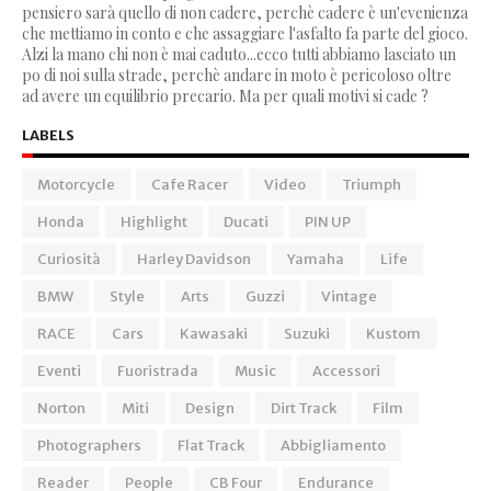
pensiero sarà quello di non cadere, perchè cadere è un'evenienza
che mettiamo in conto e che assaggiare l'asfalto fa parte del gioco.
Alzi la mano chi non è mai caduto...ecco tutti abbiamo lasciato un
po di noi sulla strade, perchè andare in moto è pericoloso oltre
ad avere un equilibrio precario. Ma per quali motivi si cade ?
LABELS
Motorcycle
Cafe Racer
Video
Triumph
Honda
Highlight
Ducati
PIN UP
Curiosità
Harley Davidson
Yamaha
Life
BMW
Style
Arts
Guzzi
Vintage
RACE
Cars
Kawasaki
Suzuki
Kustom
Eventi
Fuoristrada
Music
Accessori
Norton
Miti
Design
Dirt Track
Film
Photographers
Flat Track
Abbigliamento
Reader
People
CB Four
Endurance