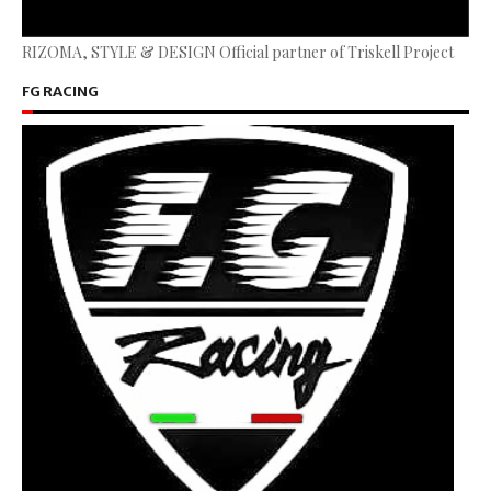
RIZOMA, STYLE & DESIGN Official partner of Triskell Project
FG RACING