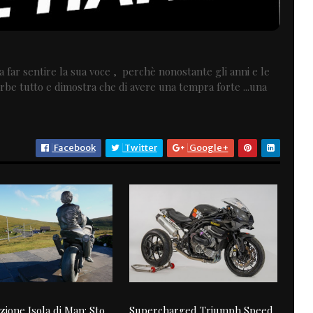
a far sentire la sua voce , perchè nonostante gli anni e le
rbe tutto e dimostra che di avere una tempra forte ...una
Facebook
Twitter
Google+
zione Isola di Man: Sto
Supercharged Triumph Speed