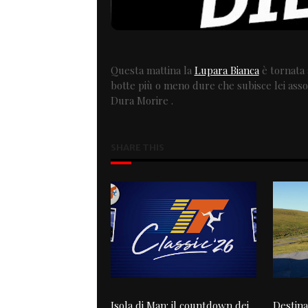
Questa mattina la
Lupara Bianca
è tornata 
botte più o meno dure che subisce lei asso
Dura Morire .
SHARE THIS
Isola di Man: il countdown dei
Destina