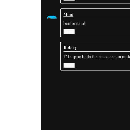
Mino
bentornata!!
Reply
Rider7
E' troppo bello far rinascere un moto
Reply