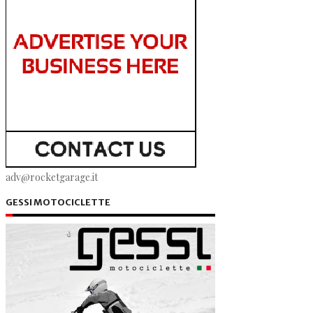
adv@rocketgarage.it
GESSI MOTOCICLETTE