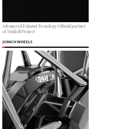
Advancerd Exhaust Tecnology Official partner
of Triskell Project
JONICH WHEELS