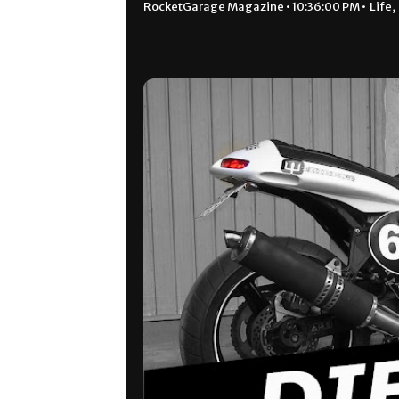
RocketGarage Magazine
•
10:36:00 PM
•
Life
,