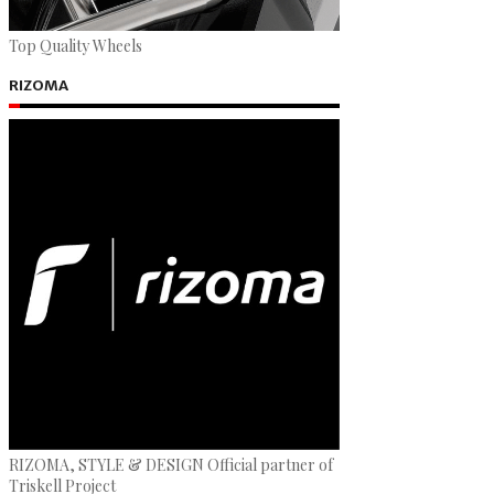
Top Quality Wheels
RIZOMA
RIZOMA, STYLE & DESIGN Official partner of
Triskell Project