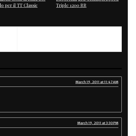
o per il TT Classic
Triple 1200 RR
NEXT
Two Stroke Cafe by Magneto Industries
March 19, 2011 at 11:47 AM
March 19, 2011 at 3:30 PM