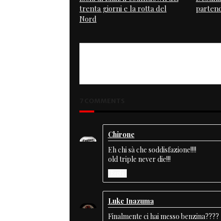
trenta giorni e la rotta del
partend
Nord
PREVIOUS
Special Contest Bike #20
7 COMMENTS
Chirone
Eh chi sà che soddisfazione!!!!
old triple never die!!!
Reply
Luke Inazuma
Finalmente ci hai messo benzina????