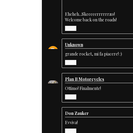
Eheheh...Skeeeeerrrrrrzo!
Welcome back on the roads!
Reply
Unknown
grande rocket, mi fa piacere! :)
Reply
Plan B Motorcycles
Ottimo! Finalmente!
Reply
Don Zauker
Evviva!
Reply