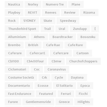
Nautica
Norley
Numero Tre
Plane
Playboy
REVIT
Reeves
Review
Rizoma
Rock
SYDNEY
Skate
Speedway
Thunderbird Sport
Trail
Ural
Zundapp
[
Alluminium
Athens
Boardtracker
Bosozoku
Brembo
British
Cafe Rae
Cafe Rare
Caferare
Cafercar E
Cafercare
Cartoon
Cb1100
Cb400four
Cbmw
Churchofchoppers
Ciclomotori
Coc
Coronavirus
Costume Società
Crk
Cycle
Daytona
Documentario
Ecosse
El Solitario
Epoca
Fast Endurance
Featured
Ferrari
Ficchi
Furore
Gentlemensride
Greece
Hilights