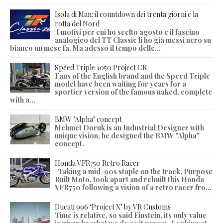
Isola di Man: il countdown dei trenta giorni e la
rotta del Nord
I motivi per cui ho scelto agosto e il fascino
analogico del TT Classic li ho già messi nero su
bianco un mese fa. Ma adesso il tempo delle...
Speed Triple 1050 Project CR
Fans of the English brand and the Speed Triple
model have been waiting for years for a
sportier version of the famous naked, complete
with a...
BMW "Alpha" concept
Mehmet Doruk is an Industrial Designer with
unique vision, he designed the BMW "Alpha"
concept.
Honda VFR750 Retro Racer
Taking a mid-90s staple on the track, Purpose
Built Moto, took apart and rebuilt this Honda
VFR750 following a vision of a retro racer fro...
Ducati 996 ‘Project X’ by VR Customs
Time is relative, so said Einstein, its only value