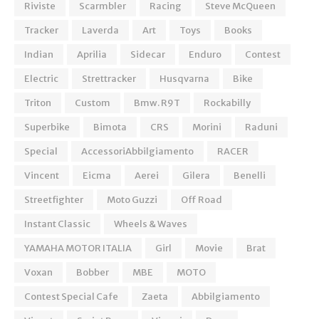
Riviste
Scarmbler
Racing
Steve McQueen
Tracker
Laverda
Art
Toys
Books
Indian
Aprilia
Sidecar
Enduro
Contest
Electric
Strettracker
Husqvarna
Bike
Triton
Custom
Bmw. R9T
Rockabilly
Superbike
Bimota
CRS
Morini
Raduni
Special
AccessoriAbbilgiamento
RACER
Vincent
Eicma
Aerei
Gilera
Benelli
Streetfighter
Moto Guzzi
Off Road
Instant Classic
Wheels & Waves
YAMAHA MOTOR ITALIA
Girl
Movie
Brat
Voxan
Bobber
MBE
MOTO
Contest Special Cafe
Zaeta
Abbilgiamento