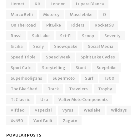
Hornet
Kit
London
Lupara Bianca
Marco Belli
Motorcy
Musclebike
O
On The Road
Pit Bike
Riders
Rocket68
Rossi
Salt Lake
Sci-Fi
Scoop
Seventy
Sicilia
Sicily
Snowquake
Social Media
Speed Triple
Speed Week
Spirit Lake Cycles
Sport Cafe
Storytelling
Stunt
Sueprbike
Superhooligans
Supermoto
Surf
T300
The Bke Shed
Track
Travelers
Trophy
Tt Classic
Usa
Valter Moto Components
Vifdeo
Vspecial
Vyrus
Weslake
Wildays
Xs650
Yard Built
Zagato
POPULAR POSTS