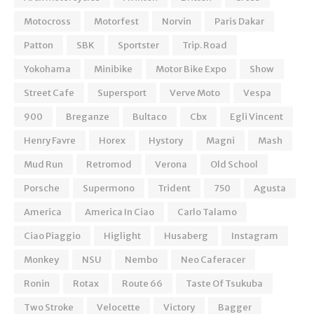
Motocross
Motorfest
Norvin
Paris Dakar
Patton
SBK
Sportster
Trip. Road
Yokohama
Minibike
Motor Bike Expo
Show
Street Cafe
Supersport
Verve Moto
Vespa
900
Breganze
Bultaco
Cbx
Egli Vincent
Henry Favre
Horex
Hystory
Magni
Mash
Mud Run
Retromod
Verona
Old School
Porsche
Supermono
Trident
750
Agusta
America
America In Ciao
Carlo Talamo
Ciao Piaggio
Higlight
Husaberg
Instagram
Monkey
NSU
Nembo
Neo Caferacer
Ronin
Rotax
Route 66
Taste Of Tsukuba
Two Stroke
Velocette
Victory
Bagger