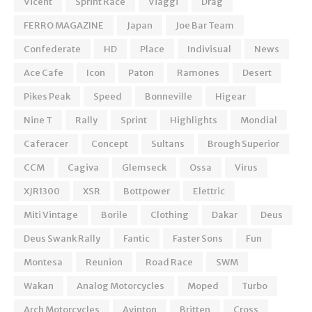
Vicent
Sprint Race
Viaggi
Drag
FERRO MAGAZINE
Japan
Joe Bar Team
Confederate
HD
Place
Indivisual
News
Ace Cafe
Icon
Paton
Ramones
Desert
Pikes Peak
Speed
Bonneville
Higear
Nine T
Rally
Sprint
Highlights
Mondial
Caferacer
Concept
Sultans
Brough Superior
CCM
Cagiva
Glemseck
Ossa
Virus
XJR1300
XSR
Bottpower
Elettric
Miti Vintage
Borile
Clothing
Dakar
Deus
Deus Swank Rally
Fantic
Faster Sons
Fun
Montesa
Reunion
Road Race
SWM
Wakan
Analog Motorcycles
Moped
Turbo
Arch Motorcycles
Avinton
Britten
Cross