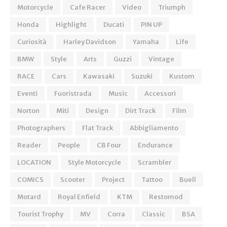
Motorcycle
Cafe Racer
Video
Triumph
Honda
Highlight
Ducati
PIN UP
Curiosità
Harley Davidson
Yamaha
Life
BMW
Style
Arts
Guzzi
Vintage
RACE
Cars
Kawasaki
Suzuki
Kustom
Eventi
Fuoristrada
Music
Accessori
Norton
Miti
Design
Dirt Track
Film
Photographers
Flat Track
Abbigliamento
Reader
People
CB Four
Endurance
LOCATION
Style Motorcycle
Scrambler
COMICS
Scooter
Project
Tattoo
Buell
Motard
Royal Enfield
KTM
Restomod
Tourist Trophy
MV
Corra
Classic
BSA