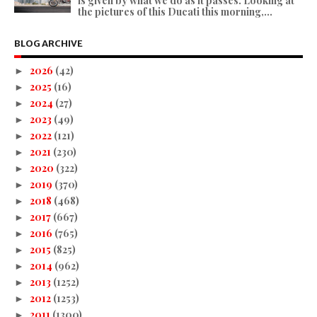
is given by what we do as it passes. Looking at
the pictures of this Ducati this morning,...
BLOG ARCHIVE
2026
(42)
►
2025
(16)
►
2024
(27)
►
2023
(49)
►
2022
(121)
►
2021
(230)
►
2020
(322)
►
2019
(370)
►
2018
(468)
►
2017
(667)
►
2016
(765)
►
2015
(825)
►
2014
(962)
►
2013
(1252)
►
2012
(1253)
►
2011
(1300)
►