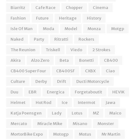
Biarritz
Cafe Race
Chopper
Cinema
Fashion
Future
Heritage
History
Isle Of Man
Moda
Model
Monza
Motgp
Naked
Party
Ritratti
Rockers
The Reunion
Triskell
Viedo
2 Strokes
Akira
Alzo Zero
Beta
Bonetti
CB400
CB400 Super Four
CB400SF
CXBX
Ciao
Culture
Derby
Drift
Ducti Motorcycle
Duu
EBR
Energica
Forgetaboutit
HEVIK
Helmet
Hot Rod
Ice
Intermot
Jawa
Katja Poensgen
Lady
Lotus
MZ
Maico
Mercato
Miracle Mike
Misano
Monster
MortorBike Expo
Motogp
Motus
Mr Martin