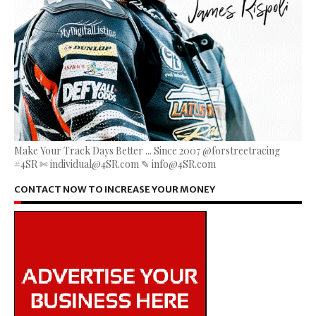
Make Your Track Days Better ... Since 2007 @forstreetracing
#4SR ✄ individual@4SR.com ✎ info@4SR.com
CONTACT NOW TO INCREASE YOUR MONEY