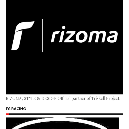
RIZOMA, STYLE & DESIGN Official partner of Triskell Project
FG RACING