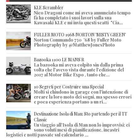
KLE Scrambler
Nico Dragoni come mi aveva annunciato tempo
fà ha completato i suoi lavori sulla sua
Kawasaki KLE e mi invia questi scatti "Cia...
FULLER MOTO 1968 NORTON 'MISTY GREEN'
Norton Commando 750 '68 by Fuller Moto
Photography by @MatthewJonesPhoto
Bazooka 1100 LE MANS R
La bazooka mi aveva colpito sin dalla prima
volta che l'avevo vista durante l'edizione del
2017 al Motor Bike Expo , tanto che...
10 Segreti per Costruire una Special
Molti si chiudono in garage con l'intenzione di
creare la loro moto dei sogni, ma spesso errori
e poca esperienza portano a un ri...
Destinazione Isola di Man: Sto partendo per il TT
Classic
Un viaggio all'Isola di Man non lo improvvisi: ci
sono voluti mesi di pianificazione, incastri
logistici e notti passate sul calendario ...