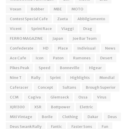
Voxan
Bobber
MBE
MOTO
Contest Special Cafe
Zaeta
Abbilgiamento
Vicent
Sprint Race
Viaggi
Drag
FERRO MAGAZINE
Japan
Joe Bar Team
Confederate
HD
Place
Indivisual
News
Ace Cafe
Icon
Paton
Ramones
Desert
Pikes Peak
Speed
Bonneville
Higear
Nine T
Rally
Sprint
Highlights
Mondial
Caferacer
Concept
Sultans
Brough Superior
CCM
Cagiva
Glemseck
Ossa
Virus
XJR1300
XSR
Bottpower
Elettric
Miti Vintage
Borile
Clothing
Dakar
Deus
Deus Swank Rally
Fantic
Faster Sons
Fun