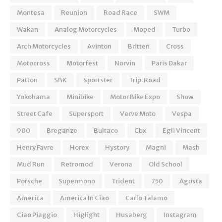
Montesa
Reunion
Road Race
SWM
Wakan
Analog Motorcycles
Moped
Turbo
Arch Motorcycles
Avinton
Britten
Cross
Motocross
Motorfest
Norvin
Paris Dakar
Patton
SBK
Sportster
Trip. Road
Yokohama
Minibike
Motor Bike Expo
Show
Street Cafe
Supersport
Verve Moto
Vespa
900
Breganze
Bultaco
Cbx
Egli Vincent
Henry Favre
Horex
Hystory
Magni
Mash
Mud Run
Retromod
Verona
Old School
Porsche
Supermono
Trident
750
Agusta
America
America In Ciao
Carlo Talamo
Ciao Piaggio
Higlight
Husaberg
Instagram