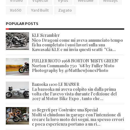
Vifdeo
Vspecial
Vyrus
Weslake
Wildays
Xs650
Yard Built
Zagato
POPULAR POSTS
KLE Scrambler
Nico Dragoni come mi aveva annunciato tempo
fà ha completato i suoi lavori sulla sua
Kawasaki KLE e mi invia questi scatti "Cia...
FULLER MOTO 1968 NORTON 'MISTY GREEN'
Norton Commando 750 '68 by Fuller Moto
Photography by @MatthewJonesPhoto
Bazooka 1100 LE MANS R
La bazooka mi aveva colpito sin dalla prima
volta che l'avevo vista durante l'edizione del
2017 al Motor Bike Expo , tanto che...
10 Segreti per Costruire una Special
Molti si chiudono in garage con l'intenzione di
creare la loro moto dei sogni, ma spesso errori
e poca esperienza portano a un ri...