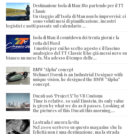
Destinazione Isola di Man: Sto partendo per il TT
Classic
Un viaggio all'Isola di Man non lo improvvisi: ci
sono voluti mesi di pianificazione, incastri
logistici e notti passate sul calendario ...
Isola di Man: il countdown dei trenta giorni e la
rotta del Nord
I motivi per cui ho scelto agosto e il fascino
analogico del TT Classic li ho già messi nero su
bianco un mese fa. Ma adesso il tempo delle...
BMW "Alpha" concept
Mehmet Doruk is an Industrial Designer with
unique vision, he designed the BMW "Alpha"
concept.
Ducati 996 ‘Project X’ by VR Customs
Time is relative, so said Einstein, its only value
is given by what we do as it passes. Looking at
the pictures of this Ducati this morning,...
La strada è ancora la vita
Nel 2009 scrivevo su questo magazine che la
felicità non è una destinazione, ma la strada