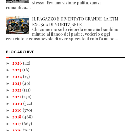
stessa. Era una visione pulita, quasi
romantica....
IL RAGAZZO È DIVENTATO GRANDE: LA KTM
EXC 500 DI MORITZ BREE
Chi come me se lo ricorda come un bambino
minuto al fianco del padre, vederlo oggi
cresciuto e consapevole di aver spiccato il volo fa un po...
BLOG ARCHIVE
2026
(42)
►
2025
(16)
►
2024
(27)
►
2023
(49)
►
2022
(121)
►
2021
(230)
►
2020
(322)
►
2019
(370)
►
2018
(468)
►
2017
(667)
►
2016
(765)
►