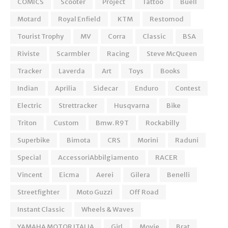
COMICS
Scooter
Project
Tattoo
Buell
Motard
Royal Enfield
KTM
Restomod
Tourist Trophy
MV
Corra
Classic
BSA
Riviste
Scarmbler
Racing
Steve McQueen
Tracker
Laverda
Art
Toys
Books
Indian
Aprilia
Sidecar
Enduro
Contest
Electric
Strettracker
Husqvarna
Bike
Triton
Custom
Bmw. R9T
Rockabilly
Superbike
Bimota
CRS
Morini
Raduni
Special
AccessoriAbbilgiamento
RACER
Vincent
Eicma
Aerei
Gilera
Benelli
Streetfighter
Moto Guzzi
Off Road
Instant Classic
Wheels & Waves
YAMAHA MOTOR ITALIA
Girl
Movie
Brat