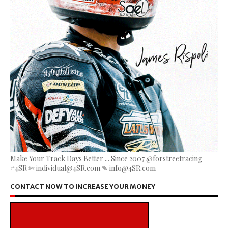
Make Your Track Days Better ... Since 2007 @forstreetracing
#4SR ✄ individual@4SR.com ✎ info@4SR.com
CONTACT NOW TO INCREASE YOUR MONEY