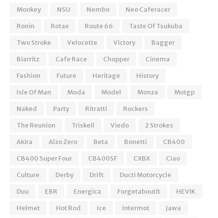
Monkey
NSU
Nembo
Neo Caferacer
Ronin
Rotax
Route 66
Taste Of Tsukuba
Two Stroke
Velocette
Victory
Bagger
Biarritz
Cafe Race
Chopper
Cinema
Fashion
Future
Heritage
History
Isle Of Man
Moda
Model
Monza
Motgp
Naked
Party
Ritratti
Rockers
The Reunion
Triskell
Viedo
2 Strokes
Akira
Alzo Zero
Beta
Bonetti
CB400
CB400 Super Four
CB400SF
CXBX
Ciao
Culture
Derby
Drift
Ducti Motorcycle
Duu
EBR
Energica
Forgetaboutit
HEVIK
Helmet
Hot Rod
Ice
Intermot
Jawa