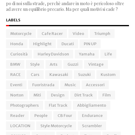
po di noi sulla strade, perchè andare in moto è pericoloso oltre
ad avere un equilibrio precario. Ma per quali motivi si cade ?
LABELS
Motorcycle
Cafe Racer
Video
Triumph
Honda
Highlight
Ducati
PIN UP
Curiosità
Harley Davidson
Yamaha
Life
BMW
Style
Arts
Guzzi
Vintage
RACE
Cars
Kawasaki
Suzuki
Kustom
Eventi
Fuoristrada
Music
Accessori
Norton
Miti
Design
Dirt Track
Film
Photographers
Flat Track
Abbigliamento
Reader
People
CB Four
Endurance
LOCATION
Style Motorcycle
Scrambler