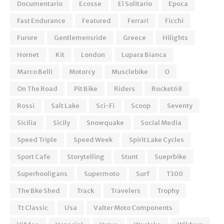
Documentario
Ecosse
El Solitario
Epoca
Fast Endurance
Featured
Ferrari
Ficchi
Furore
Gentlemensride
Greece
Hilights
Hornet
Kit
London
Lupara Bianca
Marco Belli
Motorcy
Musclebike
O
On The Road
Pit Bike
Riders
Rocket68
Rossi
Salt Lake
Sci-Fi
Scoop
Seventy
Sicilia
Sicily
Snowquake
Social Media
Speed Triple
Speed Week
Spirit Lake Cycles
Sport Cafe
Storytelling
Stunt
Sueprbike
Superhooligans
Supermoto
Surf
T300
The Bke Shed
Track
Travelers
Trophy
Tt Classic
Usa
Valter Moto Components