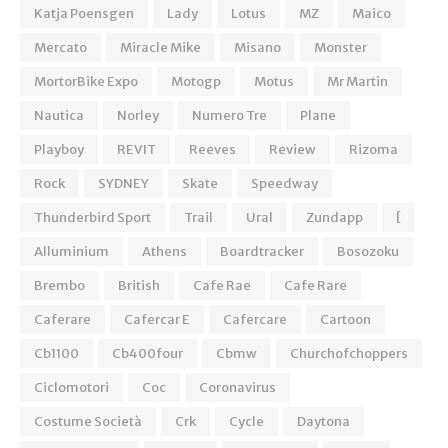
Katja Poensgen
Lady
Lotus
MZ
Maico
Mercato
Miracle Mike
Misano
Monster
MortorBike Expo
Motogp
Motus
Mr Martin
Nautica
Norley
Numero Tre
Plane
Playboy
REVIT
Reeves
Review
Rizoma
Rock
SYDNEY
Skate
Speedway
Thunderbird Sport
Trail
Ural
Zundapp
[
Alluminium
Athens
Boardtracker
Bosozoku
Brembo
British
Cafe Rae
Cafe Rare
Caferare
Cafercar E
Cafercare
Cartoon
Cb1100
Cb400four
Cbmw
Churchofchoppers
Ciclomotori
Coc
Coronavirus
Costume Società
Crk
Cycle
Daytona