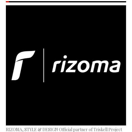
RIZOMA, STYLE & DESIGN Official partner of Triskell Project