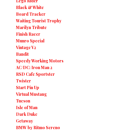
Lego Rider
Black & White
Board Tracker
Waiting Tourist Trophy
Marilyn Tribute
Finish Racer
Munro Special
Vintage V2
Bandit
Speedy Working Motors
AC/DC: Iron Man 2
RSD Cafe Sportster
Twister
Start Pin Up
Virtual Mustang
Tucson
Isle of Man
Dark Duke
Getaway
BMW by Ritmo Sereno