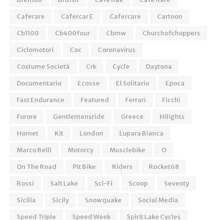
Caferare
Cafercar E
Cafercare
Cartoon
Cb1100
Cb400four
Cbmw
Churchofchoppers
Ciclomotori
Coc
Coronavirus
Costume Società
Crk
Cycle
Daytona
Documentario
Ecosse
El Solitario
Epoca
Fast Endurance
Featured
Ferrari
Ficchi
Furore
Gentlemensride
Greece
Hilights
Hornet
Kit
London
Lupara Bianca
Marco Belli
Motorcy
Musclebike
O
On The Road
Pit Bike
Riders
Rocket68
Rossi
Salt Lake
Sci-Fi
Scoop
Seventy
Sicilia
Sicily
Snowquake
Social Media
Speed Triple
Speed Week
Spirit Lake Cycles