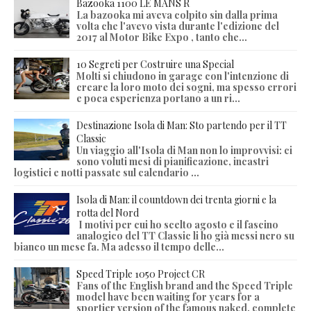
Bazooka 1100 LE MANS R
La bazooka mi aveva colpito sin dalla prima
volta che l'avevo vista durante l'edizione del
2017 al Motor Bike Expo , tanto che...
10 Segreti per Costruire una Special
Molti si chiudono in garage con l'intenzione di
creare la loro moto dei sogni, ma spesso errori
e poca esperienza portano a un ri...
Destinazione Isola di Man: Sto partendo per il TT
Classic
Un viaggio all'Isola di Man non lo improvvisi: ci
sono voluti mesi di pianificazione, incastri
logistici e notti passate sul calendario ...
Isola di Man: il countdown dei trenta giorni e la
rotta del Nord
I motivi per cui ho scelto agosto e il fascino
analogico del TT Classic li ho già messi nero su
bianco un mese fa. Ma adesso il tempo delle...
Speed Triple 1050 Project CR
Fans of the English brand and the Speed Triple
model have been waiting for years for a
sportier version of the famous naked, complete