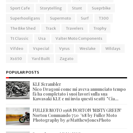
Sport Cafe
Storytelling
Stunt
Sueprbike
Superhooligans
Supermoto
Surf
T300
The Bke Shed
Track
Travelers
Trophy
Tt Classic
Usa
Valter Moto Components
Vifdeo
Vspecial
Vyrus
Weslake
Wildays
Xs650
Yard Built
Zagato
POPULAR POSTS
KLE Scrambler
Nico Dragoni come mi aveva annunciato tempo
fà ha completato i suoi lavori sulla sua
Kawasaki KLE e mi invia questi scatti "Cia...
FULLER MOTO 1968 NORTON 'MISTY GREEN'
Norton Commando 750 '68 by Fuller Moto
Photography by @MatthewJonesPhoto