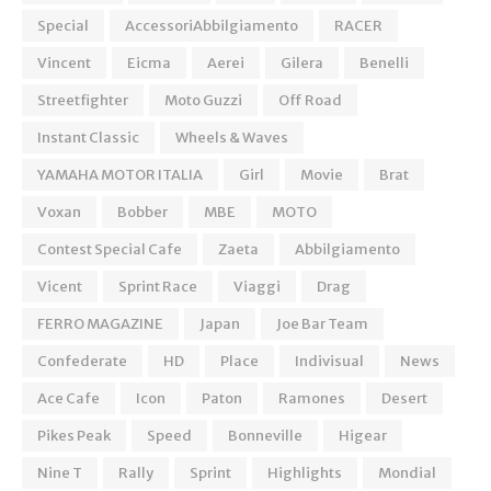
Special
AccessoriAbbilgiamento
RACER
Vincent
Eicma
Aerei
Gilera
Benelli
Streetfighter
Moto Guzzi
Off Road
Instant Classic
Wheels & Waves
YAMAHA MOTOR ITALIA
Girl
Movie
Brat
Voxan
Bobber
MBE
MOTO
Contest Special Cafe
Zaeta
Abbilgiamento
Vicent
Sprint Race
Viaggi
Drag
FERRO MAGAZINE
Japan
Joe Bar Team
Confederate
HD
Place
Indivisual
News
Ace Cafe
Icon
Paton
Ramones
Desert
Pikes Peak
Speed
Bonneville
Higear
Nine T
Rally
Sprint
Highlights
Mondial