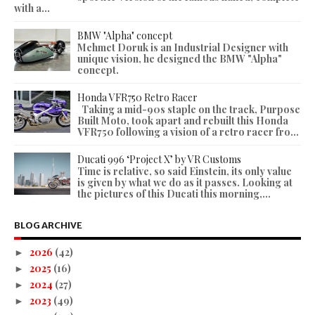
with a...
BMW "Alpha" concept
Mehmet Doruk is an Industrial Designer with
unique vision, he designed the BMW "Alpha"
concept.
Honda VFR750 Retro Racer
Taking a mid-90s staple on the track, Purpose
Built Moto, took apart and rebuilt this Honda
VFR750 following a vision of a retro racer fro...
Ducati 996 ‘Project X’ by VR Customs
Time is relative, so said Einstein, its only value
is given by what we do as it passes. Looking at
the pictures of this Ducati this morning,...
BLOG ARCHIVE
2026
(42)
►
2025
(16)
►
2024
(27)
►
2023
(49)
►