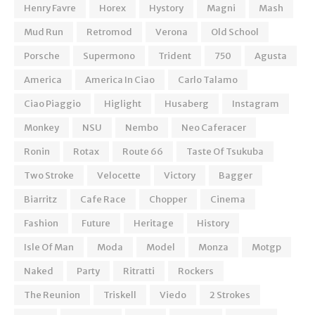
Henry Favre
Horex
Hystory
Magni
Mash
Mud Run
Retromod
Verona
Old School
Porsche
Supermono
Trident
750
Agusta
America
America In Ciao
Carlo Talamo
Ciao Piaggio
Higlight
Husaberg
Instagram
Monkey
NSU
Nembo
Neo Caferacer
Ronin
Rotax
Route 66
Taste Of Tsukuba
Two Stroke
Velocette
Victory
Bagger
Biarritz
Cafe Race
Chopper
Cinema
Fashion
Future
Heritage
History
Isle Of Man
Moda
Model
Monza
Motgp
Naked
Party
Ritratti
Rockers
The Reunion
Triskell
Viedo
2 Strokes