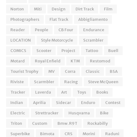
Norton
Miti
Design
Dirt Track
Film
Photographers
Flat Track
Abbigliamento
Reader
People
CB Four
Endurance
LOCATION
Style Motorcycle
Scrambler
COMICS
Scooter
Project
Tattoo
Buell
Motard
Royal Enfield
KTM
Restomod
Tourist Trophy
MV
Corra
Classic
BSA
Riviste
Scarmbler
Racing
Steve McQueen
Tracker
Laverda
Art
Toys
Books
Indian
Aprilia
Sidecar
Enduro
Contest
Electric
Strettracker
Husqvarna
Bike
Triton
Custom
Bmw. R9T
Rockabilly
Superbike
Bimota
CRS
Morini
Raduni