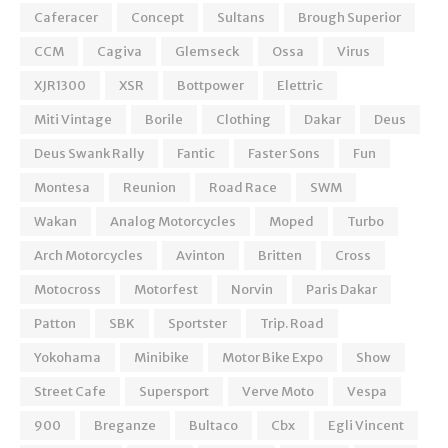
Caferacer
Concept
Sultans
Brough Superior
CCM
Cagiva
Glemseck
Ossa
Virus
XJR1300
XSR
Bottpower
Elettric
Miti Vintage
Borile
Clothing
Dakar
Deus
Deus Swank Rally
Fantic
Faster Sons
Fun
Montesa
Reunion
Road Race
SWM
Wakan
Analog Motorcycles
Moped
Turbo
Arch Motorcycles
Avinton
Britten
Cross
Motocross
Motorfest
Norvin
Paris Dakar
Patton
SBK
Sportster
Trip. Road
Yokohama
Minibike
Motor Bike Expo
Show
Street Cafe
Supersport
Verve Moto
Vespa
900
Breganze
Bultaco
Cbx
Egli Vincent