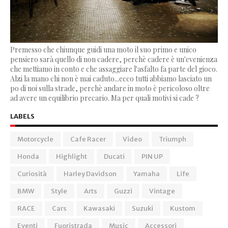
Premesso che chiunque guidi una moto il suo primo e unico
pensiero sarà quello di non cadere, perchè cadere è un'evenienza
che mettiamo in conto e che assaggiare l'asfalto fa parte del gioco.
Alzi la mano chi non è mai caduto...ecco tutti abbiamo lasciato un
po di noi sulla strade, perchè andare in moto è pericoloso oltre
ad avere un equilibrio precario. Ma per quali motivi si cade ?
LABELS
Motorcycle
Cafe Racer
Video
Triumph
Honda
Highlight
Ducati
PIN UP
Curiosità
Harley Davidson
Yamaha
Life
BMW
Style
Arts
Guzzi
Vintage
RACE
Cars
Kawasaki
Suzuki
Kustom
Eventi
Fuoristrada
Music
Accessori