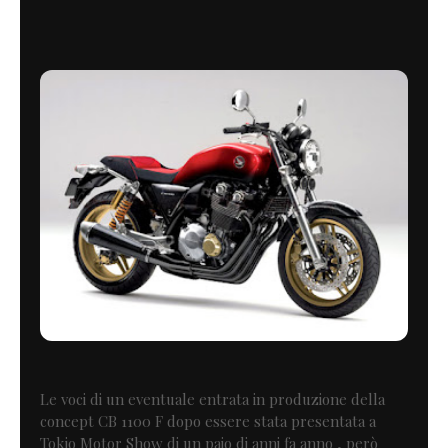
Le voci di un eventuale entrata in produzione della
concept CB 1100 F dopo essere stata presentata a
Tokio Motor Show di un paio di anni fa anno , però