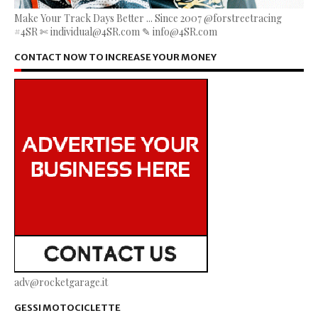
Make Your Track Days Better ... Since 2007 @forstreetracing
#4SR ✄ individual@4SR.com ✎ info@4SR.com
CONTACT NOW TO INCREASE YOUR MONEY
adv@rocketgarage.it
GESSI MOTOCICLETTE