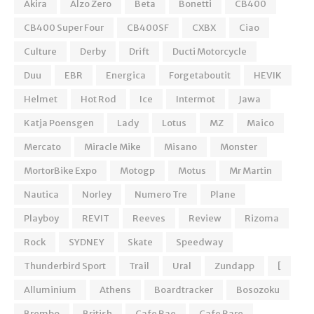
Akira
Alzo Zero
Beta
Bonetti
CB400
CB400 Super Four
CB400SF
CXBX
Ciao
Culture
Derby
Drift
Ducti Motorcycle
Duu
EBR
Energica
Forgetaboutit
HEVIK
Helmet
Hot Rod
Ice
Intermot
Jawa
Katja Poensgen
Lady
Lotus
MZ
Maico
Mercato
Miracle Mike
Misano
Monster
MortorBike Expo
Motogp
Motus
Mr Martin
Nautica
Norley
Numero Tre
Plane
Playboy
REVIT
Reeves
Review
Rizoma
Rock
SYDNEY
Skate
Speedway
Thunderbird Sport
Trail
Ural
Zundapp
[
Alluminium
Athens
Boardtracker
Bosozoku
Brembo
British
Cafe Rae
Cafe Rare