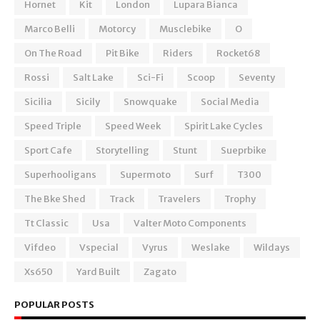
Hornet
Kit
London
Lupara Bianca
Marco Belli
Motorcy
Musclebike
O
On The Road
Pit Bike
Riders
Rocket68
Rossi
Salt Lake
Sci-Fi
Scoop
Seventy
Sicilia
Sicily
Snowquake
Social Media
Speed Triple
Speed Week
Spirit Lake Cycles
Sport Cafe
Storytelling
Stunt
Sueprbike
Superhooligans
Supermoto
Surf
T300
The Bke Shed
Track
Travelers
Trophy
Tt Classic
Usa
Valter Moto Components
Vifdeo
Vspecial
Vyrus
Weslake
Wildays
Xs650
Yard Built
Zagato
POPULAR POSTS