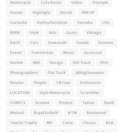
Motorcycle
Cafe Racer
Video
Triumph
Honda
Highlight
Ducati
PIN UP
Curiosità
Harley Davidson
Yamaha
Life
BMW
Style
Arts
Guzzi
Vintage
RACE
Cars
Kawasaki
Suzuki
Kustom
Eventi
Fuoristrada
Music
Accessori
Norton
Miti
Design
Dirt Track
Film
Photographers
Flat Track
Abbigliamento
Reader
People
CB Four
Endurance
LOCATION
Style Motorcycle
Scrambler
COMICS
Scooter
Project
Tattoo
Buell
Motard
Royal Enfield
KTM
Restomod
Tourist Trophy
MV
Corra
Classic
BSA