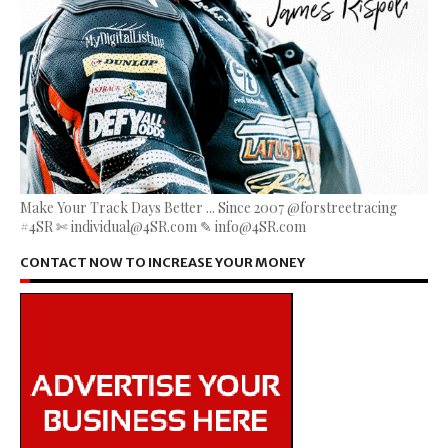
Make Your Track Days Better ... Since 2007 @forstreetracing
#4SR ✄ individual@4SR.com ✎ info@4SR.com
CONTACT NOW TO INCREASE YOUR MONEY