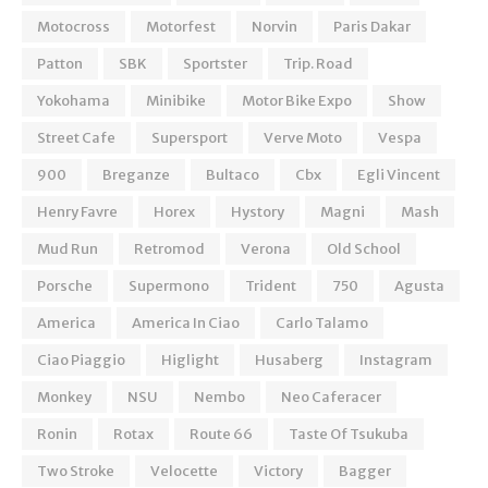
Motocross
Motorfest
Norvin
Paris Dakar
Patton
SBK
Sportster
Trip. Road
Yokohama
Minibike
Motor Bike Expo
Show
Street Cafe
Supersport
Verve Moto
Vespa
900
Breganze
Bultaco
Cbx
Egli Vincent
Henry Favre
Horex
Hystory
Magni
Mash
Mud Run
Retromod
Verona
Old School
Porsche
Supermono
Trident
750
Agusta
America
America In Ciao
Carlo Talamo
Ciao Piaggio
Higlight
Husaberg
Instagram
Monkey
NSU
Nembo
Neo Caferacer
Ronin
Rotax
Route 66
Taste Of Tsukuba
Two Stroke
Velocette
Victory
Bagger