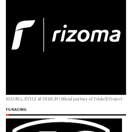
RIZOMA, STYLE & DESIGN Official partner of Triskell Project
FG RACING