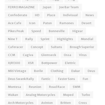
FERRO MAGAZINE
Japan
Joe Bar Team
Confederate
HD
Place
Indivisual
News
Ace Cafe
Icon
Paton
Ramones
Desert
Pikes Peak
Speed
Bonneville
Higear
Nine T
Rally
Sprint
Highlights
Mondial
Caferacer
Concept
Sultans
Brough Superior
CCM
Cagiva
Glemseck
Ossa
Virus
XJR1300
XSR
Bottpower
Elettric
Miti Vintage
Borile
Clothing
Dakar
Deus
Deus Swank Rally
Fantic
Faster Sons
Fun
Montesa
Reunion
Road Race
SWM
Wakan
Analog Motorcycles
Moped
Turbo
Arch Motorcycles
Avinton
Britten
Cross