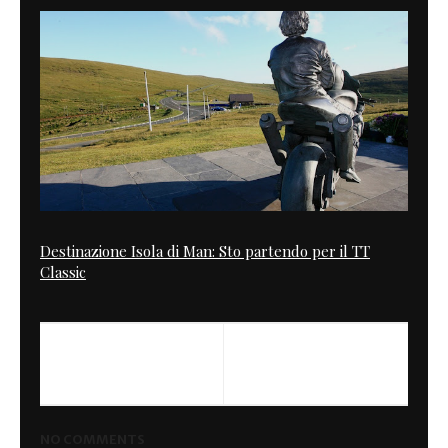
Destinazione Isola di Man: Sto partendo per il TT
Classic
PREVIOUS
NEXT
McQueen Rider
Fratelli o sorelle ?
NO COMMENTS