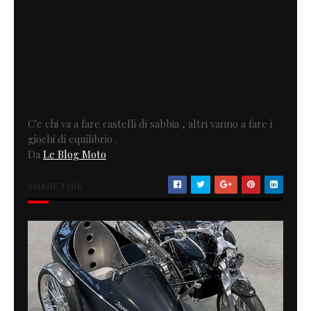
C'e chi va a fare castelli di sabbia , altri vanno a fare i
giochi di equilibrio .
Da
Le Blog Moto
SHARE THIS