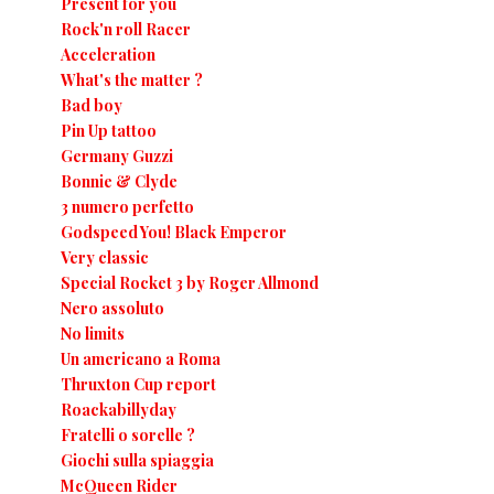
Present for you
Rock'n roll Racer
Acceleration
What's the matter ?
Bad boy
Pin Up tattoo
Germany Guzzi
Bonnie & Clyde
3 numero perfetto
Godspeed You! Black Emperor
Very classic
Special Rocket 3 by Roger Allmond
Nero assoluto
No limits
Un americano a Roma
Thruxton Cup report
Roackabillyday
Fratelli o sorelle ?
Giochi sulla spiaggia
McQueen Rider