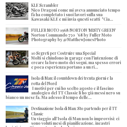
KLE Scrambler
Nico Dragoni come mi aveva annunciato tempo
fà ha completato i suoi lavori sulla sua
Kawasaki KLE e mi invia questi scatti "Cia...
FULLER MOTO 1968 NORTON 'MISTY GREEN'
Norton Commando 750 '68 by Fuller Moto
Photography by @MatthewJonesPhoto
10 Segreti per Costruire una Special
Molti si chiudono in garage con l'intenzione di
creare la loro moto dei sogni, ma spesso errori
e poca esperienza portano a un ri...
Isola di Man: il countdown dei trenta giorni e la
rotta del Nord
I motivi per cui ho scelto agosto e il fascino
analogico del TT Classic li ho già messi nero su
bianco un mese fa. Ma adesso il tempo delle...
Destinazione Isola di Man: Sto partendo per il TT
Classic
Un viaggio all'Isola di Man non lo improvvisi: ci
sono voluti mesi di pianificazione, incastri