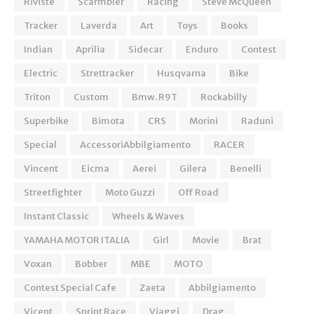
Riviste
Scarmbler
Racing
Steve McQueen
Tracker
Laverda
Art
Toys
Books
Indian
Aprilia
Sidecar
Enduro
Contest
Electric
Strettracker
Husqvarna
Bike
Triton
Custom
Bmw. R9T
Rockabilly
Superbike
Bimota
CRS
Morini
Raduni
Special
AccessoriAbbilgiamento
RACER
Vincent
Eicma
Aerei
Gilera
Benelli
Streetfighter
Moto Guzzi
Off Road
Instant Classic
Wheels & Waves
YAMAHA MOTOR ITALIA
Girl
Movie
Brat
Voxan
Bobber
MBE
MOTO
Contest Special Cafe
Zaeta
Abbilgiamento
Vicent
Sprint Race
Viaggi
Drag