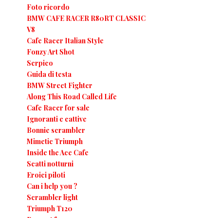
Foto ricordo
BMW CAFE RACER R80RT CLASSIC
V8
Cafe Racer Italian Style
Fonzy Art Shot
Serpico
Guida di testa
BMW Street Fighter
Along This Road Called Life
Cafe Racer for sale
Ignoranti e cattive
Bonnie scrambler
Mimetic Triumph
Inside the Ace Cafe
Scatti notturni
Eroici piloti
Can i help you ?
Scrambler light
Triumph T120