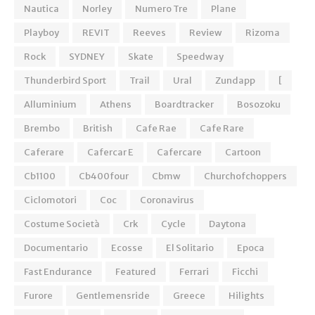
Nautica
Norley
Numero Tre
Plane
Playboy
REVIT
Reeves
Review
Rizoma
Rock
SYDNEY
Skate
Speedway
Thunderbird Sport
Trail
Ural
Zundapp
[
Alluminium
Athens
Boardtracker
Bosozoku
Brembo
British
Cafe Rae
Cafe Rare
Caferare
Cafercar E
Cafercare
Cartoon
Cb1100
Cb400four
Cbmw
Churchofchoppers
Ciclomotori
Coc
Coronavirus
Costume Società
Crk
Cycle
Daytona
Documentario
Ecosse
El Solitario
Epoca
Fast Endurance
Featured
Ferrari
Ficchi
Furore
Gentlemensride
Greece
Hilights