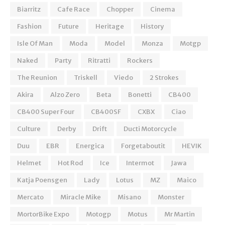
Biarritz
Cafe Race
Chopper
Cinema
Fashion
Future
Heritage
History
Isle Of Man
Moda
Model
Monza
Motgp
Naked
Party
Ritratti
Rockers
The Reunion
Triskell
Viedo
2 Strokes
Akira
Alzo Zero
Beta
Bonetti
CB400
CB400 Super Four
CB400SF
CXBX
Ciao
Culture
Derby
Drift
Ducti Motorcycle
Duu
EBR
Energica
Forgetaboutit
HEVIK
Helmet
Hot Rod
Ice
Intermot
Jawa
Katja Poensgen
Lady
Lotus
MZ
Maico
Mercato
Miracle Mike
Misano
Monster
MortorBike Expo
Motogp
Motus
Mr Martin