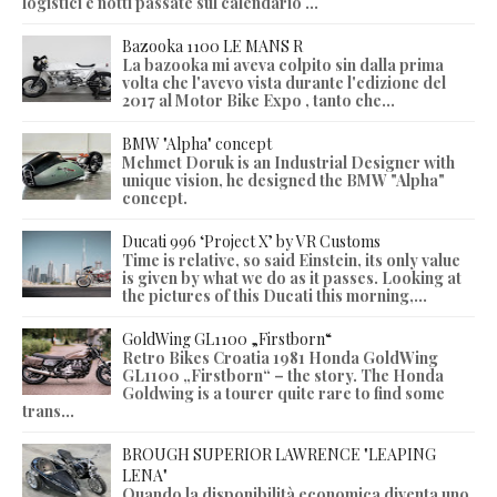
logistici e notti passate sul calendario ...
Bazooka 1100 LE MANS R
La bazooka mi aveva colpito sin dalla prima
volta che l'avevo vista durante l'edizione del
2017 al Motor Bike Expo , tanto che...
BMW "Alpha" concept
Mehmet Doruk is an Industrial Designer with
unique vision, he designed the BMW "Alpha"
concept.
Ducati 996 ‘Project X’ by VR Customs
Time is relative, so said Einstein, its only value
is given by what we do as it passes. Looking at
the pictures of this Ducati this morning,...
GoldWing GL1100 „Firstborn“
Retro Bikes Croatia 1981 Honda GoldWing
GL1100 „Firstborn“ – the story. The Honda
Goldwing is a tourer quite rare to find some
trans...
BROUGH SUPERIOR LAWRENCE "LEAPING
LENA"
Quando la disponibilità economica diventa uno