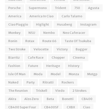
Porsche
Supermono
Trident
750
Agusta
America
America In Ciao
Carlo Talamo
Ciao Piaggio
Higlight
Husaberg
Instagram
Monkey
NSU
Nembo
Neo Caferacer
Ronin
Rotax
Route 66
Taste Of Tsukuba
Two Stroke
Velocette
Victory
Bagger
Biarritz
Cafe Race
Chopper
Cinema
Fashion
Future
Heritage
History
Isle Of Man
Moda
Model
Monza
Motgp
Naked
Party
Ritratti
Rockers
The Reunion
Triskell
Viedo
2 Strokes
Akira
Alzo Zero
Beta
Bonetti
CB400
CB400 Super Four
CB400SF
CXBX
Ciao