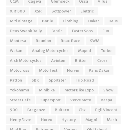
CCM
Cagiva
Glemseck
Ossa
Virus
XJR1300
XSR
Bottpower
Elettric
Miti Vintage
Borile
Clothing
Dakar
Deus
Deus Swank Rally
Fantic
Faster Sons
Fun
Montesa
Reunion
Road Race
SWM
Wakan
Analog Motorcycles
Moped
Turbo
Arch Motorcycles
Avinton
Britten
Cross
Motocross
Motorfest
Norvin
Paris Dakar
Patton
SBK
Sportster
Trip. Road
Yokohama
Minibike
Motor Bike Expo
Show
Street Cafe
Supersport
Verve Moto
Vespa
900
Breganze
Bultaco
Cbx
Egli Vincent
Henry Favre
Horex
Hystory
Magni
Mash
Mud Run
Retromod
Verona
Old School