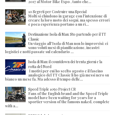
2017 al Motor Bike Expo , tanto che...
10 Segreti per Costruire una Special
Molti si chiudono in garage con l'intenzione di
creare la loro moto dei sogni, ma spesso errori
e poca esperienza portano a un ri...
Destinazione Isola di Man: Sto partendo per il TT
Classic
Un viaggio all'Isola di Man non lo improvvisi: ci
sono voluti mesi di pianificazione, incastri
logistici e notti passate sul calendario ...
Isola di Man: il countdown dei trenta giorni e la
rotta del Nord
I motivi per cui ho scelto agosto e il fascino
analogico del TT Classic li ho già messi nero su
bianco un mese fa. Ma adesso il tempo delle...
Speed Triple 1050 Project CR
Fans of the English brand and the Speed Triple
model have been waiting for years for a
sportier version of the famous naked, complete
with a...