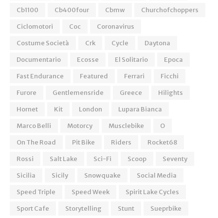
Cb1100
Cb400four
Cbmw
Churchofchoppers
Ciclomotori
Coc
Coronavirus
Costume Società
Crk
Cycle
Daytona
Documentario
Ecosse
El Solitario
Epoca
Fast Endurance
Featured
Ferrari
Ficchi
Furore
Gentlemensride
Greece
Hilights
Hornet
Kit
London
Lupara Bianca
Marco Belli
Motorcy
Musclebike
O
On The Road
Pit Bike
Riders
Rocket68
Rossi
Salt Lake
Sci-Fi
Scoop
Seventy
Sicilia
Sicily
Snowquake
Social Media
Speed Triple
Speed Week
Spirit Lake Cycles
Sport Cafe
Storytelling
Stunt
Sueprbike