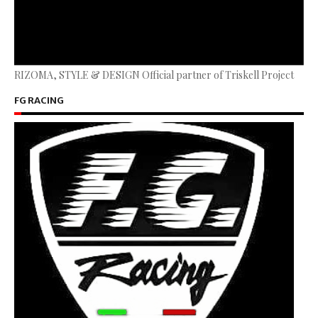
RIZOMA, STYLE & DESIGN Official partner of Triskell Project
FG RACING