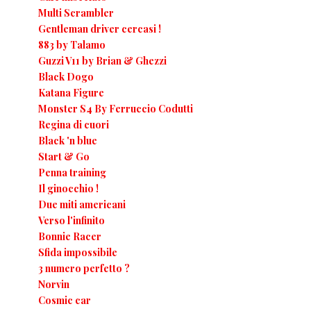
Multi Scrambler
Gentleman driver cercasi !
883 by Talamo
Guzzi V11 by Brian & Ghezzi
Black Dogo
Katana Figure
Monster S4 By Ferruccio Codutti
Regina di cuori
Black 'n blue
Start & Go
Penna training
Il ginocchio !
Due miti americani
Verso l'infinito
Bonnie Racer
Sfida impossibile
3 numero perfetto ?
Norvin
Cosmic car