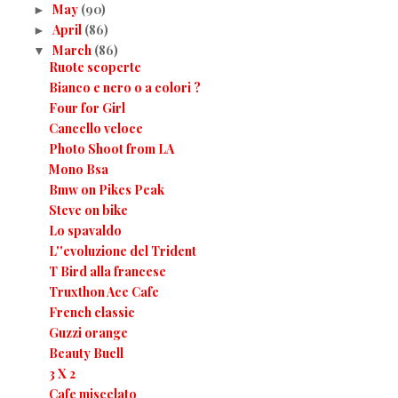
May
(90)
►
April
(86)
►
March
(86)
▼
Ruote scoperte
Bianco e nero o a colori ?
Four for Girl
Cancello veloce
Photo Shoot from LA
Mono Bsa
Bmw on Pikes Peak
Steve on bike
Lo spavaldo
L''evoluzione del Trident
T Bird alla francese
Truxthon Ace Cafe
French classic
Guzzi orange
Beauty Buell
3 X 2
Cafe miscelato