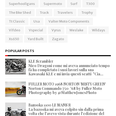
Superhooligans
Supermoto
Surf
T300
The Bke Shed
Track
Travelers
Trophy
Tt Classic
Usa
Valter Moto Components
Vifdeo
Vspecial
Vyrus
Weslake
Wildays
Xs650
Yard Built
Zagato
POPULAR POSTS
KLE Scrambler
Nico Dragoni come mi aveva annunciato tempo
fà ha completato i suoi lavori sulla sua
Kawasaki KLE e mi invia questi scatti "Cia...
FULLER MOTO 1968 NORTON 'MISTY GREEN'
Norton Commando 750 '68 by Fuller Moto
Photography by @MatthewJonesPhoto
Bazooka 1100 LE MANS R
La bazooka mi aveva colpito sin dalla prima
volta che l'avevo vista durante l'edizione del