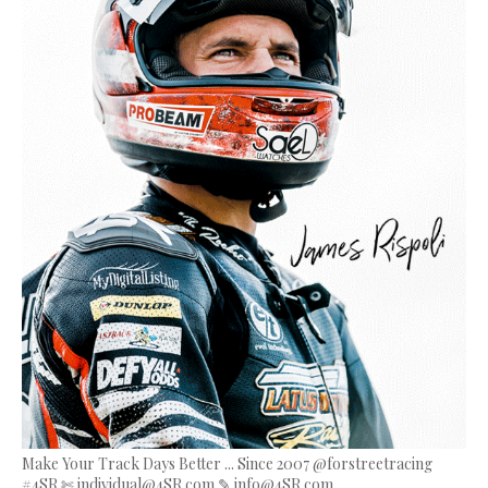
Make Your Track Days Better ... Since 2007 @forstreetracing
#4SR ✄ individual@4SR.com ✎ info@4SR.com