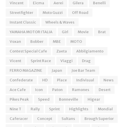
Vincent
Eicma
Aerei
Gilera
Benelli
Streetfighter
Moto Guzzi
Off Road
Instant Classic
Wheels & Waves
YAMAHA MOTOR ITALIA
Girl
Movie
Brat
Voxan
Bobber
MBE
MOTO
Contest Special Cafe
Zaeta
Abbilgiamento
Vicent
Sprint Race
Viaggi
Drag
FERRO MAGAZINE
Japan
Joe Bar Team
Confederate
HD
Place
Indivisual
News
Ace Cafe
Icon
Paton
Ramones
Desert
Pikes Peak
Speed
Bonneville
Higear
Nine T
Rally
Sprint
Highlights
Mondial
Caferacer
Concept
Sultans
Brough Superior