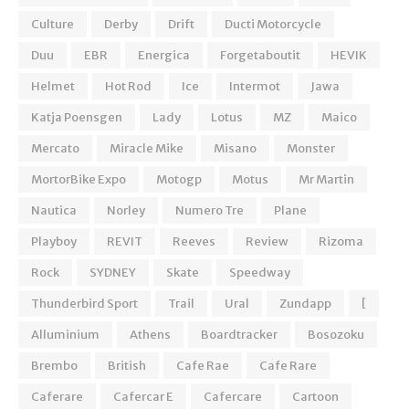
Culture
Derby
Drift
Ducti Motorcycle
Duu
EBR
Energica
Forgetaboutit
HEVIK
Helmet
Hot Rod
Ice
Intermot
Jawa
Katja Poensgen
Lady
Lotus
MZ
Maico
Mercato
Miracle Mike
Misano
Monster
MortorBike Expo
Motogp
Motus
Mr Martin
Nautica
Norley
Numero Tre
Plane
Playboy
REVIT
Reeves
Review
Rizoma
Rock
SYDNEY
Skate
Speedway
Thunderbird Sport
Trail
Ural
Zundapp
[
Alluminium
Athens
Boardtracker
Bosozoku
Brembo
British
Cafe Rae
Cafe Rare
Caferare
Cafercar E
Cafercare
Cartoon