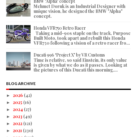
BMW "Alpha" concept
Mehmet Doruk is an Industrial Designer with
unique vision, he designed the BMW "Alpha"
concept.
Honda VFR750 Retro Racer
Taking a mid-90s staple on the track, Purpose
Built Moto, took apart and rebuilt this Honda
VFR750 following a vision of a retro racer fro...
Ducati 996 ‘Project X’ by VR Customs
Time is relative, so said Einstein, its only value
is given by what we do as it passes. Looking at
the pictures of this Ducati this morning,...
BLOG ARCHIVE
2026
(42)
►
2025
(16)
►
2024
(27)
►
2023
(49)
►
2022
(121)
►
2021
(230)
►