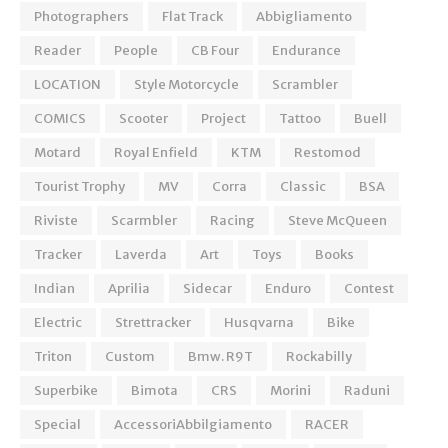
Photographers
Flat Track
Abbigliamento
Reader
People
CB Four
Endurance
LOCATION
Style Motorcycle
Scrambler
COMICS
Scooter
Project
Tattoo
Buell
Motard
Royal Enfield
KTM
Restomod
Tourist Trophy
MV
Corra
Classic
BSA
Riviste
Scarmbler
Racing
Steve McQueen
Tracker
Laverda
Art
Toys
Books
Indian
Aprilia
Sidecar
Enduro
Contest
Electric
Strettracker
Husqvarna
Bike
Triton
Custom
Bmw. R9T
Rockabilly
Superbike
Bimota
CRS
Morini
Raduni
Special
AccessoriAbbilgiamento
RACER