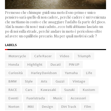
Premesso che chiunque guidi una moto il suo primo e unico
pensiero sarà quello di non cadere, perchè cadere è un'evenienza
che mettiamo in conto e che assaggiare l'asfalto fa parte del gioco.
Alzi la mano chi non è mai caduto...ecco tutti abbiamo lasciato un
po di noi sulla strade, perchè andare in moto è pericoloso oltre
ad avere un equilibrio precario. Ma per quali motivi si cade ?
LABELS
Motorcycle
Cafe Racer
Video
Triumph
Honda
Highlight
Ducati
PIN UP
Curiosità
Harley Davidson
Yamaha
Life
BMW
Style
Arts
Guzzi
Vintage
RACE
Cars
Kawasaki
Suzuki
Kustom
Eventi
Fuoristrada
Music
Accessori
Norton
Miti
Design
Dirt Track
Film