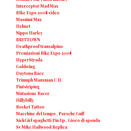
Interceptor Mad Max
BIke Expo 2008 video
Masuimi Max
Helmet
Nippo Harley
BRITTOWN
Deathproof transalpino
Premiazioni Bike Expo 2008
HyperStrada
Goldwing
Daytona Race
Triumph Manxman C II
Pintstriping
Mutazione Racer
Hillybilly
Rocket Tattoo
Macchine del tempo , Porsche Gulf
SickGirl spaghetti Pin Up , Gioco di sponda
Sv Mike Hailwood Replica