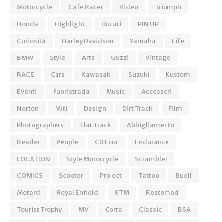
Motorcycle
Cafe Racer
Video
Triumph
Honda
Highlight
Ducati
PIN UP
Curiosità
Harley Davidson
Yamaha
Life
BMW
Style
Arts
Guzzi
Vintage
RACE
Cars
Kawasaki
Suzuki
Kustom
Eventi
Fuoristrada
Music
Accessori
Norton
Miti
Design
Dirt Track
Film
Photographers
Flat Track
Abbigliamento
Reader
People
CB Four
Endurance
LOCATION
Style Motorcycle
Scrambler
COMICS
Scooter
Project
Tattoo
Buell
Motard
Royal Enfield
KTM
Restomod
Tourist Trophy
MV
Corra
Classic
BSA