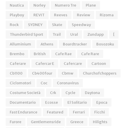
Nautica
Norley
Numero Tre
Plane
Playboy
REVIT
Reeves
Review
Rizoma
Rock
SYDNEY
Skate
Speedway
Thunderbird Sport
Trail
Ural
Zundapp
[
Alluminium
Athens
Boardtracker
Bosozoku
Brembo
British
Cafe Rae
Cafe Rare
Caferare
Cafercar E
Cafercare
Cartoon
Cb1100
Cb400four
Cbmw
Churchofchoppers
Ciclomotori
Coc
Coronavirus
Costume Società
Crk
Cycle
Daytona
Documentario
Ecosse
El Solitario
Epoca
Fast Endurance
Featured
Ferrari
Ficchi
Furore
Gentlemensride
Greece
Hilights