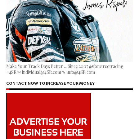
Make Your Track Days Better ... Since 2007 @forstreetracing
#4SR ✄ individual@4SR.com ✎ info@4SR.com
CONTACT NOW TO INCREASE YOUR MONEY