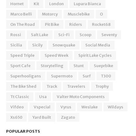
Hornet
Kit
London
Lupara Bianca
Marco Belli
Motorcy
Musclebike
O
On The Road
Pit Bike
Riders
Rocket68
Rossi
Salt Lake
Sci-Fi
Scoop
Seventy
Sicilia
Sicily
Snowquake
Social Media
Speed Triple
Speed Week
Spirit Lake Cycles
Sport Cafe
Storytelling
Stunt
Sueprbike
Superhooligans
Supermoto
Surf
T300
The Bke Shed
Track
Travelers
Trophy
Tt Classic
Usa
Valter Moto Components
Vifdeo
Vspecial
Vyrus
Weslake
Wildays
Xs650
Yard Built
Zagato
POPULAR POSTS