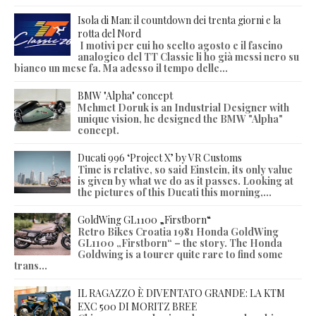
Isola di Man: il countdown dei trenta giorni e la
rotta del Nord
I motivi per cui ho scelto agosto e il fascino
analogico del TT Classic li ho già messi nero su
bianco un mese fa. Ma adesso il tempo delle...
BMW "Alpha" concept
Mehmet Doruk is an Industrial Designer with
unique vision, he designed the BMW "Alpha"
concept.
Ducati 996 ‘Project X’ by VR Customs
Time is relative, so said Einstein, its only value
is given by what we do as it passes. Looking at
the pictures of this Ducati this morning,...
GoldWing GL1100 „Firstborn“
Retro Bikes Croatia 1981 Honda GoldWing
GL1100 „Firstborn“ – the story. The Honda
Goldwing is a tourer quite rare to find some
trans...
IL RAGAZZO È DIVENTATO GRANDE: LA KTM
EXC 500 DI MORITZ BREE