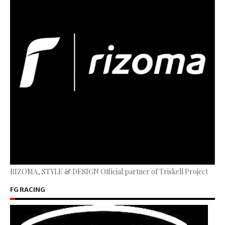
RIZOMA, STYLE & DESIGN Official partner of Triskell Project
FG RACING