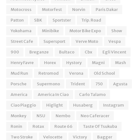
Motocross
Motorfest
Norvin
Paris Dakar
Patton
SBK
Sportster
Trip. Road
Yokohama
Minibike
Motor Bike Expo
Show
Street Cafe
Supersport
Verve Moto
Vespa
900
Breganze
Bultaco
Cbx
Egli Vincent
Henry Favre
Horex
Hystory
Magni
Mash
Mud Run
Retromod
Verona
Old School
Porsche
Supermono
Trident
750
Agusta
America
America In Ciao
Carlo Talamo
Ciao Piaggio
Higlight
Husaberg
Instagram
Monkey
NSU
Nembo
Neo Caferacer
Ronin
Rotax
Route 66
Taste Of Tsukuba
Two Stroke
Velocette
Victory
Bagger