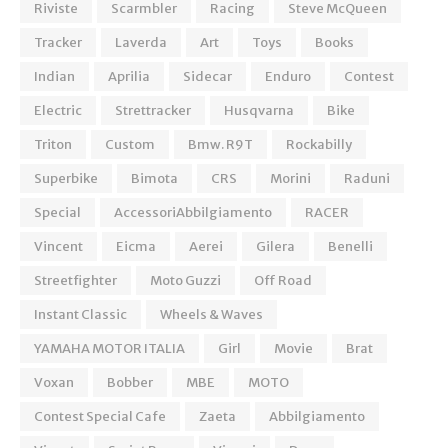
Riviste
Scarmbler
Racing
Steve McQueen
Tracker
Laverda
Art
Toys
Books
Indian
Aprilia
Sidecar
Enduro
Contest
Electric
Strettracker
Husqvarna
Bike
Triton
Custom
Bmw. R9T
Rockabilly
Superbike
Bimota
CRS
Morini
Raduni
Special
AccessoriAbbilgiamento
RACER
Vincent
Eicma
Aerei
Gilera
Benelli
Streetfighter
Moto Guzzi
Off Road
Instant Classic
Wheels & Waves
YAMAHA MOTOR ITALIA
Girl
Movie
Brat
Voxan
Bobber
MBE
MOTO
Contest Special Cafe
Zaeta
Abbilgiamento