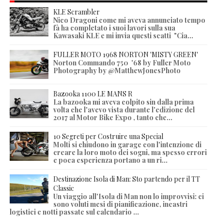
KLE Scrambler
Nico Dragoni come mi aveva annunciato tempo
fà ha completato i suoi lavori sulla sua
Kawasaki KLE e mi invia questi scatti "Cia...
FULLER MOTO 1968 NORTON 'MISTY GREEN'
Norton Commando 750 '68 by Fuller Moto
Photography by @MatthewJonesPhoto
Bazooka 1100 LE MANS R
La bazooka mi aveva colpito sin dalla prima
volta che l'avevo vista durante l'edizione del
2017 al Motor Bike Expo , tanto che...
10 Segreti per Costruire una Special
Molti si chiudono in garage con l'intenzione di
creare la loro moto dei sogni, ma spesso errori
e poca esperienza portano a un ri...
Destinazione Isola di Man: Sto partendo per il TT
Classic
Un viaggio all'Isola di Man non lo improvvisi: ci
sono voluti mesi di pianificazione, incastri
logistici e notti passate sul calendario ...