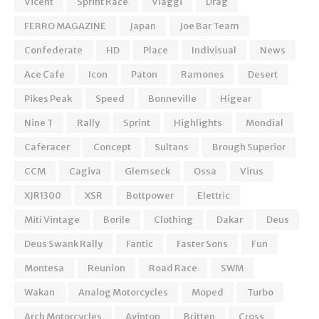
Vicent
Sprint Race
Viaggi
Drag
FERRO MAGAZINE
Japan
Joe Bar Team
Confederate
HD
Place
Indivisual
News
Ace Cafe
Icon
Paton
Ramones
Desert
Pikes Peak
Speed
Bonneville
Higear
Nine T
Rally
Sprint
Highlights
Mondial
Caferacer
Concept
Sultans
Brough Superior
CCM
Cagiva
Glemseck
Ossa
Virus
XJR1300
XSR
Bottpower
Elettric
Miti Vintage
Borile
Clothing
Dakar
Deus
Deus Swank Rally
Fantic
Faster Sons
Fun
Montesa
Reunion
Road Race
SWM
Wakan
Analog Motorcycles
Moped
Turbo
Arch Motorcycles
Avinton
Britten
Cross