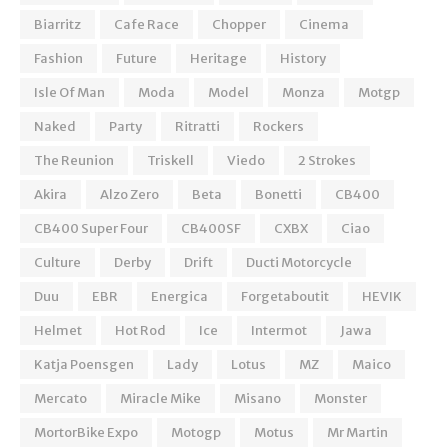
Biarritz
Cafe Race
Chopper
Cinema
Fashion
Future
Heritage
History
Isle Of Man
Moda
Model
Monza
Motgp
Naked
Party
Ritratti
Rockers
The Reunion
Triskell
Viedo
2 Strokes
Akira
Alzo Zero
Beta
Bonetti
CB400
CB400 Super Four
CB400SF
CXBX
Ciao
Culture
Derby
Drift
Ducti Motorcycle
Duu
EBR
Energica
Forgetaboutit
HEVIK
Helmet
Hot Rod
Ice
Intermot
Jawa
Katja Poensgen
Lady
Lotus
MZ
Maico
Mercato
Miracle Mike
Misano
Monster
MortorBike Expo
Motogp
Motus
Mr Martin