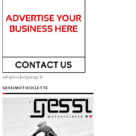
adv@rocketgarage.it
GESSI MOTOCICLETTE