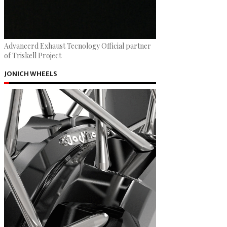
Advancerd Exhaust Tecnology Official partner
of Triskell Project
JONICH WHEELS