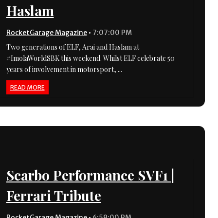
Haslam
RocketGarage Magazine
•
7:07:00 PM
Two generations of ELF, Arai and Haslam at
#ImolaWorldSBK this weekend. Whilst ELF celebrate 50
years of involvement in motorsport, ...
READ MORE
Scarbo Performance SVF1 |
Ferrari Tribute
RocketGarage Magazine
•
6:59:00 PM