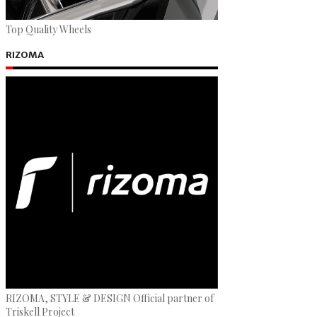
Top Quality Wheels
RIZOMA
RIZOMA, STYLE & DESIGN Official partner of
Triskell Project